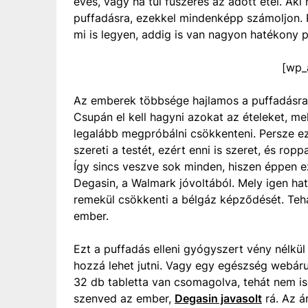
evés, vagy ha túl fűszeres az adott étel. Aki
puffadásra, ezekkel mindenképp számoljon. Pe
mi is legyen, addig is van nagyon hatékony p
[wp_
Az emberek többsége hajlamos a puffadásra. 
Csupán el kell hagyni azokat az ételeket, me
legalább megpróbálni csökkenteni. Persze 
szereti a testét, ezért enni is szeret, és ro
Így sincs veszve sok minden, hiszen éppen ez
Degasin, a Walmark jóvoltából. Mely igen ha
remekül csökkenti a bélgáz képződését. Teh
ember.
Ezt a puffadás elleni gyógyszert vény nélkül
hozzá lehet jutni. Vagy egy egészség webár
32 db tabletta van csomagolva, tehát nem 
szenved az ember,
Degasin javasolt
rá. Az á