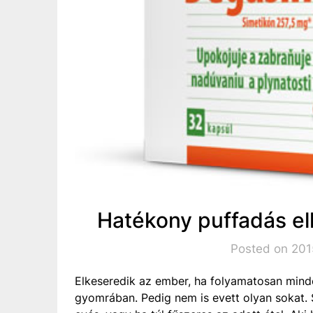
Hatékony puffadás el
Posted on 2015
Elkeseredik az ember, ha folyamatosan minde
gyomrában. Pedig nem is evett olyan sokat. 