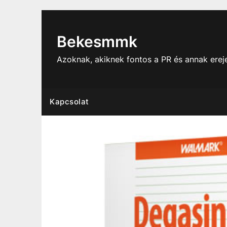
Skip
to
content
Bekesmmk
Azoknak, akiknek fontos a PR és annak ere
Kapcsolat