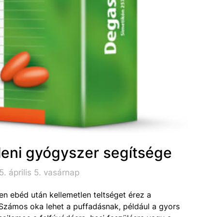
leni gyógyszer segítsége
. április 5. vasárnap
n ebéd után kellemetlen teltséget érez a
Számos oka lehet a puffadásnak, például a gyors