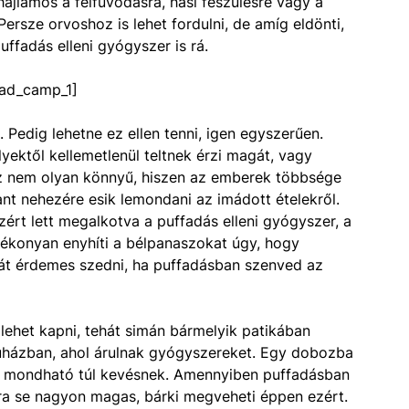
 hajlamos a felfúvódásra, hasi feszülésre vagy a
rsze orvoshoz is lehet fordulni, de amíg eldönti,
uffadás elleni gyógyszer is rá.
ad_camp_1]
Pedig lehetne ez ellen tenni, igen egyszerűen.
lyektől kellemetlenül teltnek érzi magát, vagy
ez nem olyan könnyű, hiszen az emberek többsége
ppant nehezére esik lemondani az imádott ételekről.
ért lett megalkotva a puffadás elleni gyógyszer, a
tékonyan enyhíti a bélpanaszokat úgy, hogy
át érdemes szedni, ha puffadásban szenved az
 lehet kapni, tehát simán bármelyik patikában
uházban, ahol árulnak gyógyszereket. Egy dobozba
is mondható túl kevésnek. Amennyiben puffadásban
ra se nagyon magas, bárki megveheti éppen ezért.