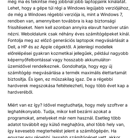
még ma és tekintse meg jobbnál jobb laptopjaink kínálatát.
Lehet, hogy a gépe túl régi a Windows legújabb verziójához,
de még a Windows régebbi verziója is, mint a Windows 7,
rendben van, amennyiben továbbra is kap biztonsági
frissítéseket. Nem kell azonban annyira elavult hardver után
nézni. Weboldalunk csak néhány éves számítógépeket kínál.
Fontolja meg az előző generációs laptopok megvásárlását a
Dell, a HP és az Apple cégektől. A jelenlegi modellek
előrelépései gyakran kozmetikai jellegűek, például nagyobb
képernyőfelbontással vagy hosszabb akkumulátor-
üzemidővel rendelkeznek. Gondolhatja, hogy egy új
számítógép megvásárlása a termék maximális élettartamát
biztosítja. És igen, ez műszakilag igaz. De a régebbi
hardverek megszokása feltételezheti, hogy több évet kap a
hardveréből.
Miért van ez így? Idővel megtudhatja, hogy mely szoftver a
leghatékonyabb. Tudja, mikor kell bezárni azokat a
programokat, amelyeket már nem használ. Esetleg több
adatot továbbít egy külső meghajtóra, ahol több hely van,
így kevesebb megterhelést jelent a számítógépén. Ha
egyszer egy régebbi, lassabb számítógépet vett, akkor