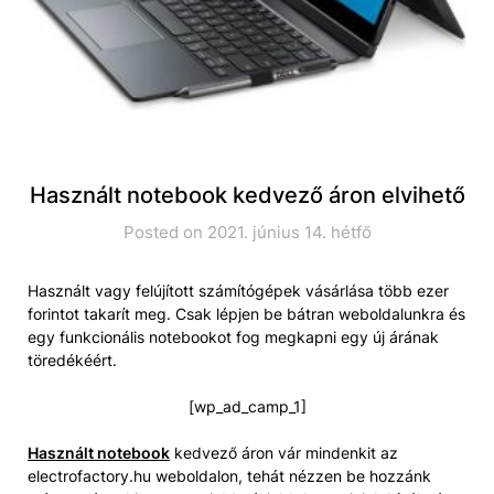
Használt notebook kedvező áron elvihető
Posted on 2021. június 14. hétfő
Használt vagy felújított számítógépek vásárlása több ezer
forintot takarít meg. Csak lépjen be bátran weboldalunkra és
egy funkcionális notebookot fog megkapni egy új árának
töredékéért.
[wp_ad_camp_1]
Használt notebook
kedvező áron vár mindenkit az
electrofactory.hu weboldalon, tehát nézzen be hozzánk