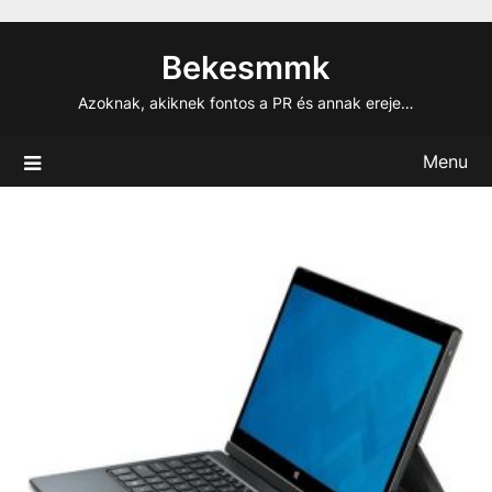
Skip
to
Bekesmmk
content
Azoknak, akiknek fontos a PR és annak ereje…
Menu