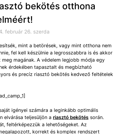
iasztó bekötés otthona
lméért!
. február 26. szerda
sítsék, mint a betörések, vagy mint otthona nem
nie, fel kell készülnie a legrosszabbra is és akkor
hat meg magának. A védelem legjobb módja egy
Ennek érdekében tapasztalt és megbízható
yors és precíz riasztó bekötés kedvező feltételek
ad_camp_1]
aját igényei számára a leginkább optimális
 elvárása teljesüljön a
riasztó bekötés
során.
át, feltérképezzük a lehetőségeket. Az
egalapozott, korrekt és komplex rendszert