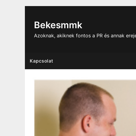
Skip
to
content
Bekesmmk
Azoknak, akiknek fontos a PR és annak ere
Kapcsolat