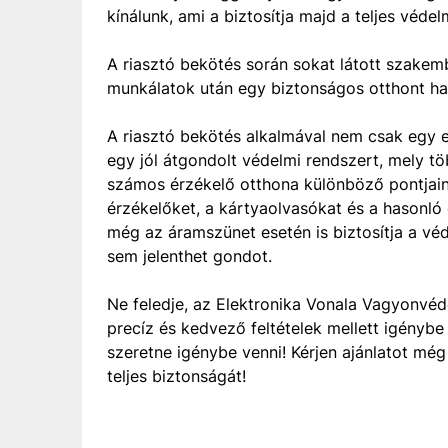
kínálunk, ami a biztosítja majd a teljes védel
A riasztó bekötés során sokat látott szakem
munkálatok után egy biztonságos otthont hag
A riasztó bekötés alkalmával nem csak egy 
egy jól átgondolt védelmi rendszert, mely tö
számos érzékelő otthona különböző pontjain, 
érzékelőket, a kártyaolvasókat és a hasonló
még az áramszünet esetén is biztosítja a v
sem jelenthet gondot.
Ne feledje, az Elektronika Vonala Vagyonvéd
precíz és kedvező feltételek mellett igénybe
szeretne igénybe venni! Kérjen ajánlatot m
teljes biztonságát!