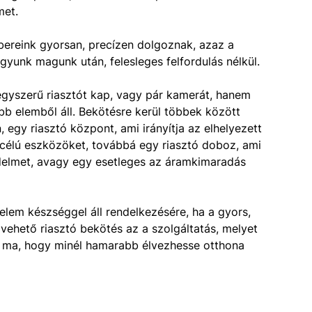
met.
bereink gyorsan, precízen dolgoznak, azaz a
yunk magunk után, felesleges felfordulás nélkül.
egyszerű riasztót kap, vagy pár kamerát, hanem
bb elemből áll. Bekötésre kerül többek között
egy riasztó központ, ami irányítja az elhelyezett
 célú eszközöket, továbbá egy riasztó doboz, ami
édelmet, avagy egy esetleges az áramkimaradás
elem készséggel áll rendelkezésére, ha a gyors,
 vehető riasztó bekötés az a szolgáltatás, melyet
ég ma, hogy minél hamarabb élvezhesse otthona