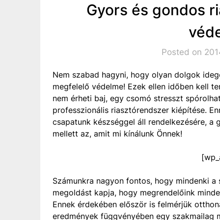
Gyors és gondos r
véde
Posted on 2014
Nem szabad hagyni, hogy olyan dolgok idege
megfelelő védelme! Ezek ellen időben kell ten
nem érheti baj, egy csomó stresszt spórol
professzionális riasztórendszer kiépítése. 
csapatunk készséggel áll rendelkezésére, a g
mellett az, amit mi kínálunk Önnek!
[wp_
Számunkra nagyon fontos, hogy mindenki a s
megoldást kapja, hogy megrendelőink minden
Ennek érdekében először is felmérjük otthon
eredmények függvényében egy szakmailag m