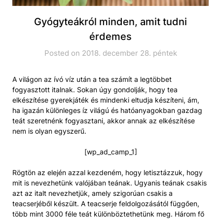
Gyógyteákról minden, amit tudni
érdemes
Posted on 2018. december 28. péntek
A világon az ívó víz után a tea számít a legtöbbet
fogyasztott italnak. Sokan úgy gondolják, hogy tea
elkészítése gyerekjáték és mindenki eltudja készíteni, ám,
ha igazán különleges íz világú és hatóanyagokban gazdag
teát szeretnénk fogyasztani, akkor annak az elkészítése
nem is olyan egyszerű.
[wp_ad_camp_1]
Rögtön az elején azzal kezdeném, hogy letisztázzuk, hogy
mit is nevezhetünk valójában teának. Ugyanis teának csakis
azt az italt nevezhetjük, amely szigorúan csakis a
teacserjéből készült. A teacserje feldolgozásától függően,
több mint 3000 féle teát különböztethetünk meg. Három fő