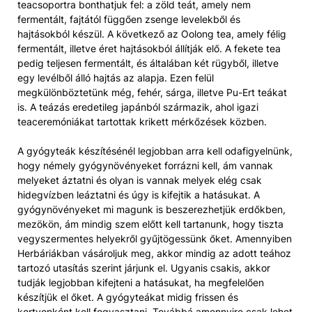
teacsoportra bonthatjuk fel: a zöld teát, amely nem
fermentált, fajtától függően zsenge levelekből és
hajtásokból készül. A következő az Oolong tea, amely félig
fermentált, illetve éret hajtásokból állítják elő. A fekete tea
pedig teljesen fermentált, és általában két rügyből, illetve
egy levélből álló hajtás az alapja. Ezen felül
megkülönböztetünk még, fehér, sárga, illetve Pu-Ert teákat
is. A teázás eredetileg japánból származik, ahol igazi
teaceremóniákat tartottak krikett mérkőzések közben.
A gyógyteák készítésénél legjobban arra kell odafigyelnünk,
hogy némely gyógynövényeket forrázni kell, ám vannak
melyeket áztatni és olyan is vannak melyek elég csak
hidegvízben leáztatni és úgy is kifejtik a hatásukat. A
gyógynövényeket mi magunk is beszerezhetjük erdőkben,
mezökön, ám mindig szem előtt kell tartanunk, hogy tiszta
vegyszermentes helyekről gyűjtögessünk őket. Amennyiben
Herbáriákban vásároljuk meg, akkor mindig az adott teához
tartozó utasítás szerint járjunk el. Ugyanis csakis, akkor
tudják legjobban kifejteni a hatásukat, ha megfelelően
készítjük el őket. A gyógyteákat midig frissen és
kortyonként kell fogyasztani. Továbbá amennyire csak lehet