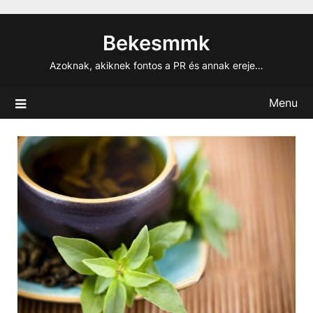
Skip
to
Bekesmmk
content
Azoknak, akiknek fontos a PR és annak ereje…
Menu