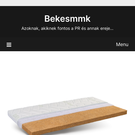
Skip
to
Bekesmmk
content
Azoknak, akiknek fontos a PR és annak ereje…
Menu