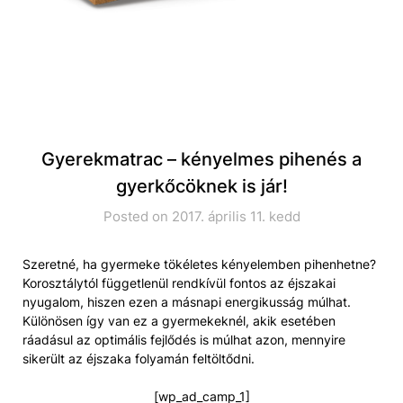
Gyerekmatrac – kényelmes pihenés a
gyerkőcöknek is jár!
Posted on 2017. április 11. kedd
Szeretné, ha gyermeke tökéletes kényelemben pihenhetne?
Korosztálytól függetlenül rendkívül fontos az éjszakai
nyugalom, hiszen ezen a másnapi energikusság múlhat.
Különösen így van ez a gyermekeknél, akik esetében
ráadásul az optimális fejlődés is múlhat azon, mennyire
sikerült az éjszaka folyamán feltöltődni.
[wp_ad_camp_1]