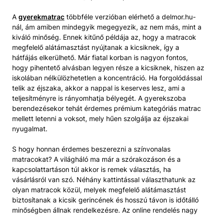
A
gyerekmatrac
többféle verzióban elérhető a delmor.hu-
nál, ám amiben mindegyik megegyezik, az nem más, mint a
kiváló minőség. Ennek kitűnő példája az, hogy a matracok
megfelelő alátámasztást nyújtanak a kicsiknek, így a
hátfájás elkerülhető. Már fiatal korban is nagyon fontos,
hogy pihentető alvásban legyen része a kicsiknek, hiszen az
iskolában nélkülözhetetlen a koncentráció. Ha forgolódással
telik az éjszaka, akkor a nappal is keserves lesz, ami a
teljesítményre is rányomhatja bélyegét. A gyerekszoba
berendezésekor tehát érdemes prémium kategóriás matrac
mellett letenni a voksot, mely hűen szolgálja az éjszakai
nyugalmat.
S hogy honnan érdemes beszerezni a színvonalas
matracokat? A világháló ma már a szórakozáson és a
kapcsolattartáson túl akkor is remek választás, ha
vásárlásról van szó. Néhány kattintással választhatunk az
olyan matracok közül, melyek megfelelő alátámasztást
biztosítanak a kicsik gerincének és hosszú távon is időtálló
minőségben állnak rendelkezésre. Az online rendelés nagy