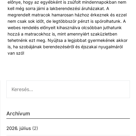
előnye, hogy az egyébként is zsúfolt mindennapokban nem
kell még sorra járni a lakberendezési áruházakat. A
megrendelt matracok hamarosan házhoz érkeznek és ezzel
nem csak sok időt, de legtöbbször pénzt is spórolhatunk. A
webes rendelés előnyeit kihasználva olcsóbban juthatunk
hozzá a matracokhoz is, mint amennyiért szaküzletben
tehetnénk ezt meg. Nyújtsa a legjobbat gyermekének akkor
is, ha szobájának berendezéséről és éjszakai nyugalmáról
van szó!
KERESÉS:
Archívum
2026. július
(2)