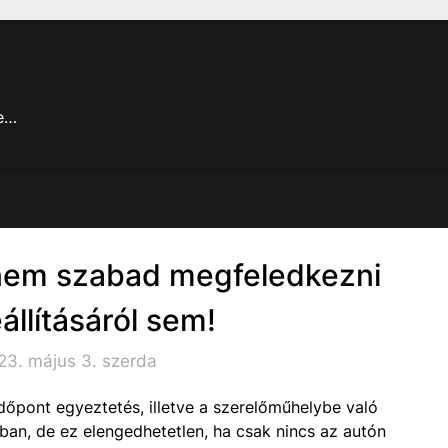
je…
nem szabad megfeledkezni
állításáról sem!
23. május 3. szerda
őpont egyeztetés, illetve a szerelőműhelybe való
dban, de ez elengedhetetlen, ha csak nincs az autón