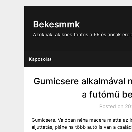
Skip
to
content
Bekesmmk
Azoknak, akiknek fontos a PR és annak ere
Kapcsolat
Gumicsere alkalmával 
a futómű be
Posted on 20
Gumicsere. Valóban néha macera miatta az id
eljuttatás, pláne ha több autó is van a csalá