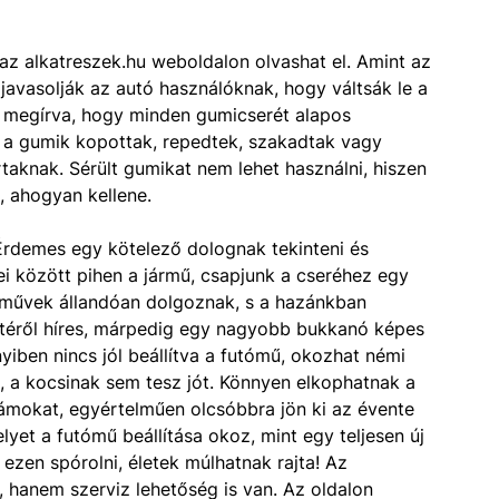
 az alkatreszek.hu weboldalon olvashat el. Amint az
 javasolják az autó használóknak, hogy váltsák le a
 megírva, hogy minden gumicserét alapos
y a gumik kopottak, repedtek, szakadtak vagy
taknak. Sérült gumikat nem lehet használni, hiszen
, ahogyan kellene.
Érdemes egy kötelező dolognak tekinteni és
ei között pihen a jármű, csapjunk a cseréhez egy
tóművek állandóan dolgoznak, s a hazánkban
etéről híres, márpedig egy nagyobb bukkanó képes
iben nincs jól beállítva a futómű, okozhat némi
, a kocsinak sem tesz jót. Könnyen elkophatnak a
ámokat, egyértelműen olcsóbbra jön ki az évente
lyet a futómű beállítása okoz, mint egy teljesen új
ezen spórolni, életek múlhatnak rajta! Az
 hanem szerviz lehetőség is van. Az oldalon