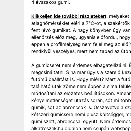
4 évszakos gumi.
Klikkeljen ide további részletekért
, melyeket
átlaghőmérséklet eléri a 7°C-ot, a szakértők
fent lévő gumikat. A nagy könyvben úgy van
ellenőrzés előz meg, ugyanis előfordul, hog
éppen a profilmélység nem felel meg az előír
rendkívül veszélyes, mert nem tapad az úton
A gumicserét nem érdemes elbagatellizálni. 
megcsináltatni. S ha már úgyis a szerelő kez
futómű beállítást is. Hogy miért? Mert a fu
található utak zöme nem éppen a sima felül
módosítani az előzetes beállításokon. Amenny
kényelmetlenséget utazás során, sőt mi több
gumik, sőt az abroncsok is. Összevetve a sz
kétszeri gumicsere némi plusz költséggel, me
gumi szett, abronccsal együtt. Nem érdemes 
alkatreszek.hu oldalon nem csupán webshop,