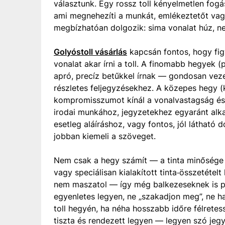
választunk. Egy rossz toll kényelmetlen fog
ami megnehezíti a munkát, emlékeztetőt vagy
megbízhatóan dolgozik: sima vonalat húz, nem
Golyóstoll vásárlás
kapcsán fontos, hogy figy
vonalat akar írni a toll. A finomabb hegyek 
apró, precíz betűkkel írnak — gondosan veze
részletes feljegyzésekhez. A közepes hegy (
kompromisszumot kínál a vonalvastagság és 
irodai munkához, jegyzetekhez egyaránt alka
esetleg aláíráshoz, vagy fontos, jól láthat
jobban kiemeli a szöveget.
Nem csak a hegy számít — a tinta minősége le
vagy speciálisan kialakított tinta‑összetétel
nem maszatol — így még balkezeseknek is pr
egyenletes legyen, ne „szakadjon meg”, ne ha
toll hegyén, ha néha hosszabb időre félretes
tiszta és rendezett legyen — legyen szó je