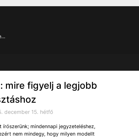
je…
: mire figyelj a legjobb
sztáshoz
. december 15. hétfő
t írószerünk; mindennapi jegyzeteléshez,
, ezért nem mindegy, hogy milyen modellt