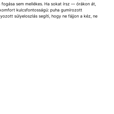
 és fogása sem mellékes. Ha sokat írsz — órákon át,
komfort kulcsfontosságú: puha gumírozott
ozott súlyeloszlás segíti, hogy ne fájjon a kéz, ne