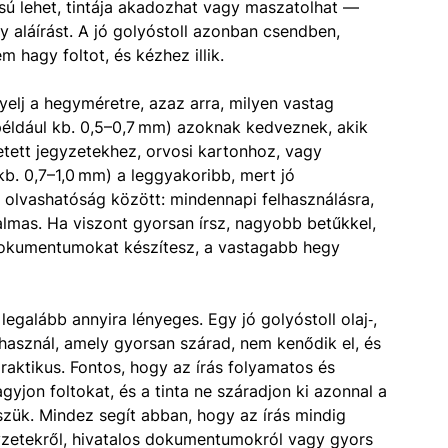
ású lehet, tintája akadozhat vagy maszatolhat —
 aláírást. A jó golyóstoll azonban csendben,
 hagy foltot, és kézhez illik.
elj a hegyméretre, azaz arra, milyen vastag
(például kb. 0,5–0,7 mm) azoknak kedveznek, akik
tett jegyzetekhez, orvosi kartonhoz, vagy
kb. 0,7–1,0 mm) a leggyakoribb, mert jó
olvashatóság között: mindennapi felhasználásra,
lmas. Ha viszont gyorsan írsz, nagyobb betűkkel,
ó dokumentumokat készítesz, a vastagabb hegy
galább annyira lényeges. Egy jó golyóstoll olaj‑,
t használ, amely gyorsan szárad, nem kenődik el, és
aktikus. Fontos, hogy az írás folyamatos és
gyjon foltokat, és a tinta ne száradjon ki azonnal a
szük. Mindez segít abban, hogy az írás mindig
gyzetekről, hivatalos dokumentumokról vagy gyors