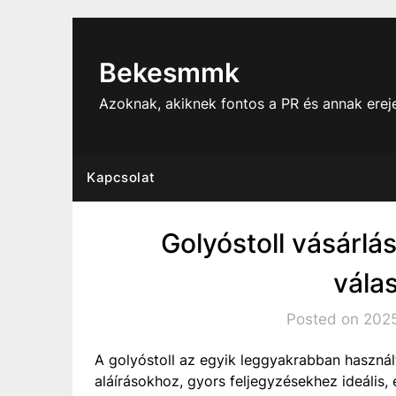
Skip
to
content
Bekesmmk
Azoknak, akiknek fontos a PR és annak ere
Kapcsolat
Golyóstoll vásárlás
vála
Posted on 2025
A golyóstoll az egyik leggyakrabban használ
aláírásokhoz, gyors feljegyzésekhez ideális