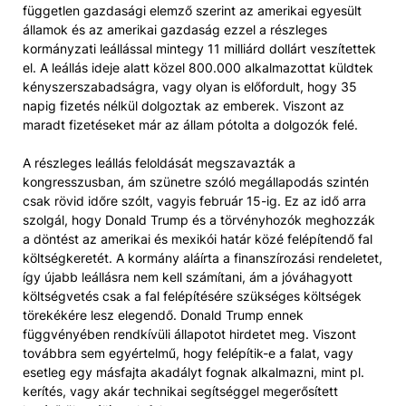
független gazdasági elemző szerint az amerikai egyesült
államok és az amerikai gazdaság ezzel a részleges
kormányzati leállással mintegy 11 milliárd dollárt veszítettek
el. A leállás ideje alatt közel 800.000 alkalmazottat küldtek
kényszerszabadságra, vagy olyan is előfordult, hogy 35
napig fizetés nélkül dolgoztak az emberek. Viszont az
maradt fizetéseket már az állam pótolta a dolgozók felé.
A részleges leállás feloldását megszavazták a
kongresszusban, ám szünetre szóló megállapodás szintén
csak rövid időre szólt, vagyis február 15-ig. Ez az idő arra
szolgál, hogy Donald Trump és a törvényhozók meghozzák
a döntést az amerikai és mexikói határ közé felépítendő fal
költségkeretét. A kormány aláírta a finanszírozási rendeletet,
így újabb leállásra nem kell számítani, ám a jóváhagyott
költségvetés csak a fal felépítésére szükséges költségek
törekékére lesz elegendő. Donald Trump ennek
függvényében rendkívüli állapotot hirdetet meg. Viszont
továbbra sem egyértelmű, hogy felépítik-e a falat, vagy
esetleg egy másfajta akadályt fognak alkalmazni, mint pl.
kerítés, vagy akár technikai segítséggel megerősített