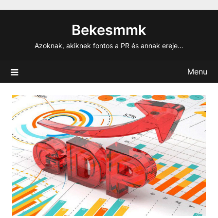
Skip
to
Bekesmmk
content
Azoknak, akiknek fontos a PR és annak ereje…
Menu