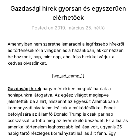
Gazdasági hírek gyorsan és egyszerűen
elérhetőek
Posted on 2019. március 25. hétfő
Amennyiben nem szeretne lemaradni a legfrissebb hírekről
és történésekről a világban és a hazánkban, akkor nézzen
be hozzánk, nap, mint nap, ahol friss hírekkel várjuk a
kedves olvasóinkat.
[wp_ad_camp_1]
Gazdasági hírek
nagy mértékben megtalálhatóak a
honlapunkra látogatva. Az egész világot meglepve
jelentették be a hírt, miszerint az Egyesült Államokban a
kormányzati hivatalom leálltak a működésükkel. Ennek
befolyására az államfő Donald Trump is csak pár nap
csúszással tartotta meg az évértékelő beszédét. Ez a leállás
amerikai történelem leghosszabb leállása volt, ugyanis 25
napig tartó részleges kormányzati leállás állt fenn. Egy