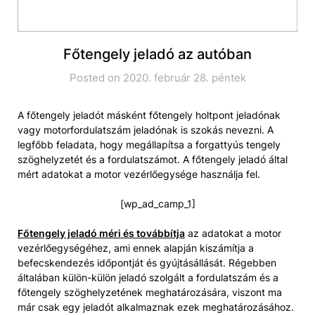
Főtengely jeladó az autóban
Posted on 2020. február 28. péntek
A főtengely jeladót másként főtengely holtpont jeladónak
vagy motorfordulatszám jeladónak is szokás nevezni. A
legfőbb feladata, hogy megállapítsa a forgattyús tengely
szöghelyzetét és a fordulatszámot. A főtengely jeladó által
mért adatokat a motor vezérlőegysége használja fel.
[wp_ad_camp_1]
Főtengely jeladó méri és továbbítja
az adatokat a motor
vezérlőegységéhez, ami ennek alapján kiszámítja a
befecskendezés időpontját és gyújtásállását. Régebben
általában külön-külön jeladó szolgált a fordulatszám és a
főtengely szöghelyzetének meghatározására, viszont ma
már csak egy jeladót alkalmaznak ezek meghatározásához.