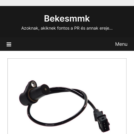
Skip
to
Bekesmmk
content
Azoknak, akiknek fontos a PR és annak ereje…
Menu