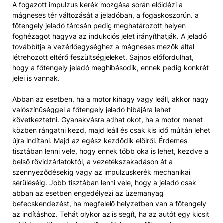
A fogazott impulzus kerék mozgása során előidézi a
mágneses tér változását a jeladóban, a fogaskoszorún. a
főtengely jeladó tárcsán pedig meghatározott helyen
foghézagot hagyva az indukciós jelet irányíthatják. A jeladó
továbbítja a vezérlőegységhez a mágneses mezők által
létrehozott eltérő feszültségjeleket. Sajnos előfordulhat,
hogy a főtengely jeladó meghibásodik, ennek pedig konkrét
jelei is vannak.
Abban az esetben, ha a motor kihagy vagy leáll, akkor nagy
valószínűséggel a főtengely jeladó hibájára lehet
következtetni. Gyanakvásra adhat okot, ha a motor menet
közben rángatni kezd, majd leáll és csak kis idő múltán lehet
újra indítani. Majd az egész kezdődik elölről. Érdemes
tisztában lenni vele, hogy ennek több oka is lehet, kezdve a
belső rövidzárlatoktól, a vezetékszakadáson át a
szennyeződésekig vagy az impulzuskerék mechanikai
sérüléséig. Jobb tisztában lenni vele, hogy a jeladó csak
abban az esetben engedélyezi az üzemanyag
befecskendezést, ha megfelelő helyzetben van a főtengely
az indításhoz. Tehát olykor az is segít, ha az autót egy kicsit