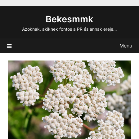
Skip
to
Bekesmmk
content
Azoknak, akiknek fontos a PR és annak ereje…
Menu