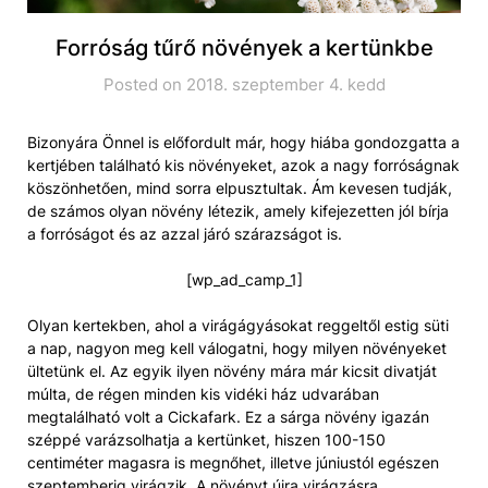
Forróság tűrő növények a kertünkbe
Posted on 2018. szeptember 4. kedd
Bizonyára Önnel is előfordult már, hogy hiába gondozgatta a
kertjében található kis növényeket, azok a nagy forróságnak
köszönhetően, mind sorra elpusztultak. Ám kevesen tudják,
de számos olyan növény létezik, amely kifejezetten jól bírja
a forróságot és az azzal járó szárazságot is.
[wp_ad_camp_1]
Olyan kertekben, ahol a virágágyásokat reggeltől estig süti
a nap, nagyon meg kell válogatni, hogy milyen növényeket
ültetünk el. Az egyik ilyen növény mára már kicsit divatját
múlta, de régen minden kis vidéki ház udvarában
megtalálható volt a Cickafark. Ez a sárga növény igazán
széppé varázsolhatja a kertünket, hiszen 100-150
centiméter magasra is megnőhet, illetve júniustól egészen
szeptemberig virágzik. A növényt újra virágzásra