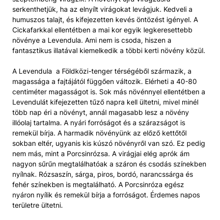
serkenthetjük, ha az elnyílt virágokat levágjuk. Kedveli a
humuszos talajt, és kifejezetten kevés öntözést igényel. A
Cickafarkkal ellentétben a mai kor egyik legkeresettebb
növénye a Levendula. Ami nem is csoda, hiszen a
fantasztikus illatával kiemelkedik a többi kerti növény közül.
A Levendula a Földközi-tenger térségéből származik, a
magassága a fajtájától függően változik. Elérheti a 40-80
centiméter magasságot is. Sok más növénnyel ellentétben a
Levendulát kifejezetten tűző napra kell ültetni, mivel minél
több nap éri a növényt, annál magasabb lesz a növény
illóolaj tartalma. A nyári forróságot és a szárazságot is
remekül bírja. A harmadik növényünk az előző kettőtől
sokban eltér, ugyanis kis kúszó növényről van szó. Ez pedig
nem más, mint a Porcsinrózsa. A virágjai elég aprók ám
nagyon sűrűn megtalálhatóak a száron és csodás színekben
nyílnak. Rózsaszín, sárga, piros, bordó, narancssárga és
fehér színekben is megtalálható. A Porcsinróza egész
nyáron nyílik és remekül bírja a forróságot. Érdemes napos
területre ültetni.