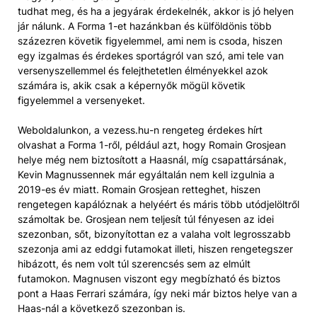
tudhat meg, és ha a jegyárak érdekelnék, akkor is jó helyen
jár nálunk. A Forma 1-et hazánkban és külföldönis több
százezren követik figyelemmel, ami nem is csoda, hiszen
egy izgalmas és érdekes sportágról van szó, ami tele van
versenyszellemmel és felejthetetlen élményekkel azok
számára is, akik csak a képernyők mögül követik
figyelemmel a versenyeket.
Weboldalunkon, a vezess.hu-n rengeteg érdekes hírt
olvashat a Forma 1-ről, például azt, hogy Romain Grosjean
helye még nem biztosított a Haasnál, míg csapattársának,
Kevin Magnussennek már egyáltalán nem kell izgulnia a
2019-es év miatt. Romain Grosjean retteghet, hiszen
rengetegen kapálóznak a helyéért és máris több utódjelöltről
számoltak be. Grosjean nem teljesít túl fényesen az idei
szezonban, sőt, bizonyítottan ez a valaha volt legrosszabb
szezonja ami az eddgi futamokat illeti, hiszen rengetegszer
hibázott, és nem volt túl szerencsés sem az elmúlt
futamokon. Magnusen viszont egy megbízható és biztos
pont a Haas Ferrari számára, így neki már biztos helye van a
Haas-nál a következő szezonban is.