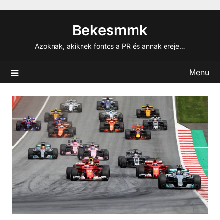
Skip
to
Bekesmmk
content
Azoknak, akiknek fontos a PR és annak ereje…
Menu