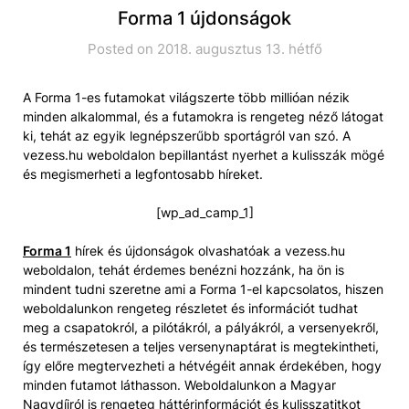
Forma 1 újdonságok
Posted on 2018. augusztus 13. hétfő
A Forma 1-es futamokat világszerte több millióan nézik
minden alkalommal, és a futamokra is rengeteg néző látogat
ki, tehát az egyik legnépszerűbb sportágról van szó. A
vezess.hu weboldalon bepillantást nyerhet a kulisszák mögé
és megismerheti a legfontosabb híreket.
[wp_ad_camp_1]
Forma 1
hírek és újdonságok olvashatóak a vezess.hu
weboldalon, tehát érdemes benézni hozzánk, ha ön is
mindent tudni szeretne ami a Forma 1-el kapcsolatos, hiszen
weboldalunkon rengeteg részletet és információt tudhat
meg a csapatokról, a pilótákról, a pályákról, a versenyekről,
és természetesen a teljes versenynaptárat is megtekintheti,
így előre megtervezheti a hétvégéit annak érdekében, hogy
minden futamot láthasson. Weboldalunkon a Magyar
Nagydíjról is rengeteg háttérinformációt és kulisszatitkot