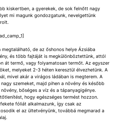
 kiskertben, a gyerekek, de sok felnőtt nagy
elyet mi magunk gondozgatunk, nevelgettünk
olt.
ad_camp_1]
n megtalálható, de az őshonos helye Ázsiába
y, és több fajtáját is megkülönböztettünk, attól
n át termő, vagy folyamatosan termőt. Az egyszer
ket, melyeket 2-3 héten keresztül élvezhetünk. A
l, mivel akár a virágos ládában is megterem. A
sz nagy szemeket, majd pihen a növény és később
 növény, bőséges a víz és a tápanyagigénye.
rtőtlenítést, hogy egészséges termést hozzon.
fekete fóliát alkalmazunk, így csak az
azosodik el az ültetvényünk, továbbá megmarad a
laj.