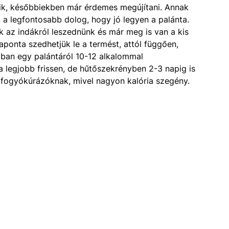
lik, későbbiekben már érdemes megújítani. Annak
 a legfontosabb dolog, hogy jó legyen a palánta.
 az indákról leszednünk és már meg is van a kis
aponta szedhetjük le a termést, attól függően,
ában egy palántáról 10-12 alkalommal
a legjobb frissen, de hűtőszekrényben 2-3 napig is
s fogyókúrázóknak, mivel nagyon kalória szegény.