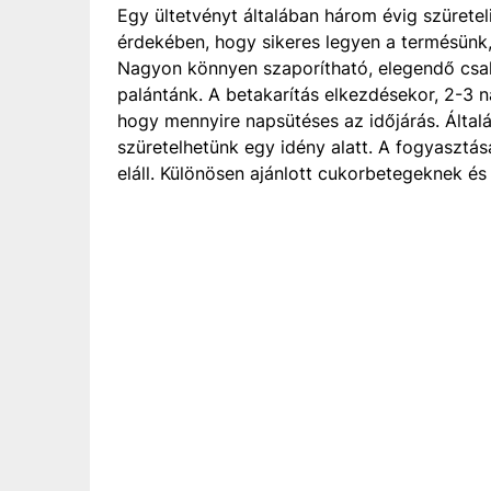
Egy ültetvényt általában három évig szürete
érdekében, hogy sikeres legyen a termésünk,
Nagyon könnyen szaporítható, elegendő csak
palántánk. A betakarítás elkezdésekor, 2-3 n
hogy mennyire napsütéses az időjárás. Által
szüretelhetünk egy idény alatt. A fogyasztás
eláll. Különösen ajánlott cukorbetegeknek é