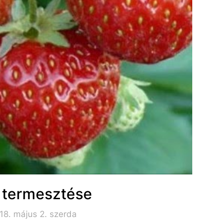
r termesztése
18. május 2. szerda