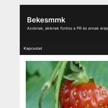
Skip
to
content
Bekesmmk
Azoknak, akiknek fontos a PR és annak ere
Kapcsolat