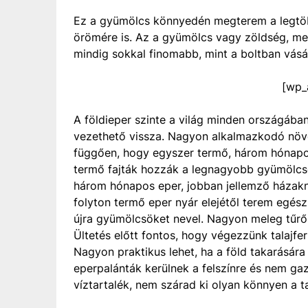
Ez a gyümölcs könnyedén megterem a legtöbb
örömére is. Az a gyümölcs vagy zöldség, m
mindig sokkal finomabb, mint a boltban vásár
[wp_
A földieper szinte a világ minden országába
vezethető vissza. Nagyon alkalmazkodó növén
függően, hogy egyszer termő, három hónapo
termő fajták hozzák a legnagyobb gyümölcsö
három hónapos eper, jobban jellemző házakná
folyton termő eper nyár elejétől terem egé
újra gyümölcsöket nevel. Nagyon meleg tűrő
Ültetés előtt fontos, hogy végezzünk talajfe
Nagyon praktikus lehet, ha a föld takarására 
eperpalánták kerülnek a felszínre és nem g
víztartalék, nem szárad ki olyan könnyen a ta