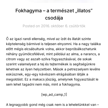
Fokhagyma – a természet „illatos”
csodája
Posted on 2016. október 6. csütörtök
Ő az igazi randi ellenség, mivel az ízét és illatát szinte
képtelenség bármivel is teljesen elnyomni. Ha a nagy találka
előtt mégis elcsábultunk volna, akkor bepróbálkozhatunk
néhány gyümölcsfélével, mint például az alma, a narancs, a
citrom vagy az aszalt-szilva fogyasztásával, de sokak
szerint valamelyest a tej és tejtermékek is segítségünkre
lehetnek az ilyen helyzetben. Mások a petrezselyem levélre
esküsznek, egy-egy kávészem elrágásában látják a
megoldást. Ez a makacs jószág, amelynek fogyasztását le
sem lehet tagadni nem más, mint a fokhagyma.
[wp_ad_camp_1]
A legnagyobb gond még csak nem is a leheletünkkel van –