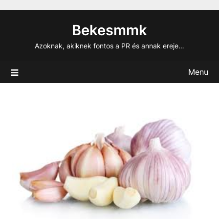
Skip
to
Bekesmmk
content
Azoknak, akiknek fontos a PR és annak ereje…
Menu