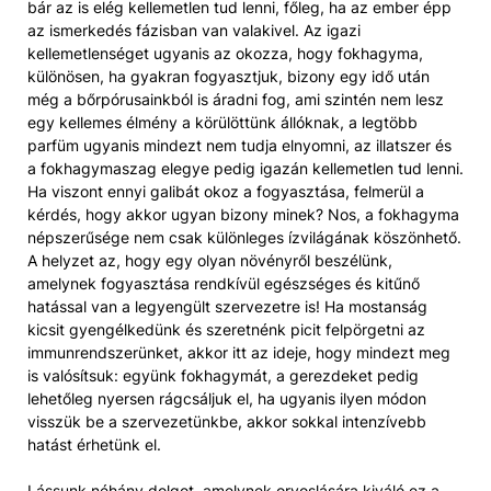
bár az is elég kellemetlen tud lenni, főleg, ha az ember épp
az ismerkedés fázisban van valakivel. Az igazi
kellemetlenséget ugyanis az okozza, hogy fokhagyma,
különösen, ha gyakran fogyasztjuk, bizony egy idő után
még a bőrpórusainkból is áradni fog, ami szintén nem lesz
egy kellemes élmény a körülöttünk állóknak, a legtöbb
parfüm ugyanis mindezt nem tudja elnyomni, az illatszer és
a fokhagymaszag elegye pedig igazán kellemetlen tud lenni.
Ha viszont ennyi galibát okoz a fogyasztása, felmerül a
kérdés, hogy akkor ugyan bizony minek? Nos, a fokhagyma
népszerűsége nem csak különleges ízvilágának köszönhető.
A helyzet az, hogy egy olyan növényről beszélünk,
amelynek fogyasztása rendkívül egészséges és kitűnő
hatással van a legyengült szervezetre is! Ha mostanság
kicsit gyengélkedünk és szeretnénk picit felpörgetni az
immunrendszerünket, akkor itt az ideje, hogy mindezt meg
is valósítsuk: együnk fokhagymát, a gerezdeket pedig
lehetőleg nyersen rágcsáljuk el, ha ugyanis ilyen módon
visszük be a szervezetünkbe, akkor sokkal intenzívebb
hatást érhetünk el.
Lássunk néhány dolgot, amelynek orvoslására kiváló ez a