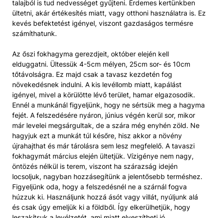
talajból is tud nedvességet gyűjteni. Érdemes kertünkben
ültetni, akár értékesítés miatt, vagy otthoni használatra is. Ez
kevés befektetést igényel, viszont gazdaságos termésre
számíthatunk.
Az őszi fokhagyma gerezdjeit, október elején kell
elduggatni. Ültessük 4-5cm mélyen, 25cm sor- és 10cm
tőtávolságra. Ez majd csak a tavasz kezdetén fog
növekedésnek indulni. A kis levéllomb miatt, kapálást
igényel, mivel a körülötte lévő terület, hamar elgazosodik.
Ennél a munkánál figyeljünk, hogy ne sértsük meg a hagyma
fejét. A felszedésére nyáron, június végén kerül sor, mikor
már levelei megsárgultak, de a szára még enyhén zöld. Ne
hagyjuk ezt a munkát túl későre, hisz akkor a növény
újrahajthat és már tárolásra sem lesz megfelelő. A tavaszi
fokhagymát március elején ültetjük. Vízigénye nem nagy,
öntözés nélkül is terem, viszont ha szárazság idején
locsoljuk, nagyban hozzásegítünk a jelentősebb terméshez.
Figyeljünk oda, hogy a felszedésnél ne a szárnál fogva
húzzuk ki. Használjunk hozzá ásót vagy villát, nyúljunk alá
és csak úgy emeljük ki a földből. Így elkerülhetjük, hogy
leszakítsuk a levélzetét, ami miatt elveszítheti jó