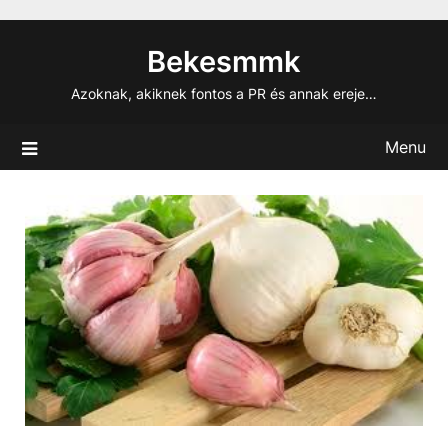
Skip
to
Bekesmmk
content
Azoknak, akiknek fontos a PR és annak ereje…
Menu