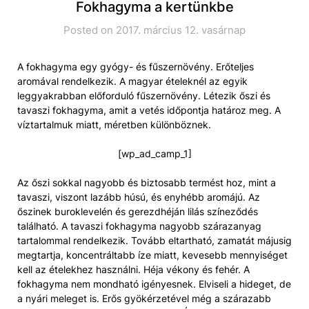
Fokhagyma a kertünkbe
Posted on 2017. március 12. vasárnap
A fokhagyma egy gyógy- és fűszernövény. Erőteljes
aromával rendelkezik. A magyar ételeknél az egyik
leggyakrabban előforduló fűszernövény. Létezik őszi és
tavaszi fokhagyma, amit a vetés időpontja határoz meg. A
víztartalmuk miatt, méretben különböznek.
[wp_ad_camp_1]
Az őszi sokkal nagyobb és biztosabb termést hoz, mint a
tavaszi, viszont lazább húsú, és enyhébb aromájú. Az
őszinek buroklevelén és gerezdhéján lilás színeződés
található. A tavaszi fokhagyma nagyobb szárazanyag
tartalommal rendelkezik. Tovább eltartható, zamatát májusig
megtartja, koncentráltabb íze miatt, kevesebb mennyiséget
kell az ételekhez használni. Héja vékony és fehér. A
fokhagyma nem mondható igényesnek. Elviseli a hideget, de
a nyári meleget is. Erős gyökérzetével még a szárazabb