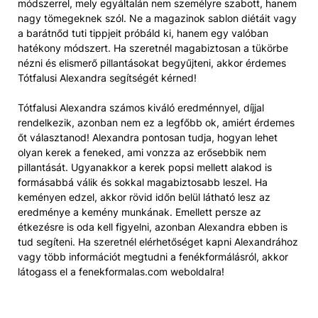
módszerrel, mely egyáltalán nem személyre szabott, hanem
nagy tömegeknek szól. Ne a magazinok sablon diétáit vagy
a barátnőd tuti tippjeit próbáld ki, hanem egy valóban
hatékony módszert. Ha szeretnél magabiztosan a tükörbe
nézni és elismerő pillantásokat begyűjteni, akkor érdemes
Tótfalusi Alexandra segítségét kérned!
Tótfalusi Alexandra számos kiváló eredménnyel, díjjal
rendelkezik, azonban nem ez a legfőbb ok, amiért érdemes
őt választanod! Alexandra pontosan tudja, hogyan lehet
olyan kerek a feneked, ami vonzza az erősebbik nem
pillantását. Ugyanakkor a kerek popsi mellett alakod is
formásabbá válik és sokkal magabiztosabb leszel. Ha
keményen edzel, akkor rövid időn belül látható lesz az
eredménye a kemény munkának. Emellett persze az
étkezésre is oda kell figyelni, azonban Alexandra ebben is
tud segíteni. Ha szeretnél elérhetőséget kapni Alexandrához
vagy több információt megtudni a fenékformálásról, akkor
látogass el a fenekformalas.com weboldalra!