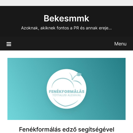
Skip
to
Bekesmmk
content
Azoknak, akiknek fontos a PR és annak ereje…
Menu
Fenékformálás edző segítségével