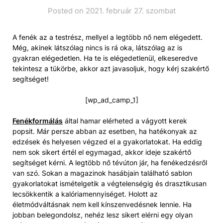
Posted on 2021. február 27. szombat
A fenék az a testrész, mellyel a legtöbb nő nem elégedett.
Még, akinek látszólag nincs is rá oka, látszólag az is
gyakran elégedetlen. Ha te is elégedetlenül, elkeseredve
tekintesz a tükörbe, akkor azt javasoljuk, hogy kérj szakértő
segítséget!
[wp_ad_camp_1]
Fenékformálás
által hamar elérheted a vágyott kerek
popsit. Már persze abban az esetben, ha hatékonyak az
edzések és helyesen végzed el a gyakorlatokat. Ha eddig
nem sok sikert értél el egymagad, akkor ideje szakértő
segítséget kérni. A legtöbb nő tévúton jár, ha fenékedzésről
van szó. Sokan a magazinok hasábjain található sablon
gyakorlatokat ismételgetik a végtelenségig és drasztikusan
lecsökkentik a kalóriamennyiséget. Holott az
életmódváltásnak nem kell kínszenvedésnek lennie. Ha
jobban belegondolsz, nehéz lesz sikert elérni egy olyan