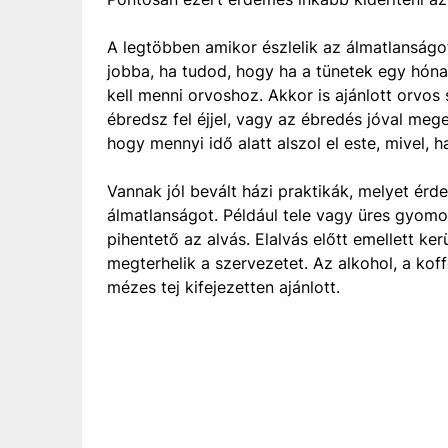
A legtöbben amikor észlelik az álmatlanságo
jobba, ha tudod, hogy ha a tünetek egy hónap
kell menni orvoshoz. Akkor is ajánlott orvos
ébredsz fel éjjel, vagy az ébredés jóval mege
hogy mennyi idő alatt alszol el este, mivel, h
Vannak jól bevált házi praktikák, melyet érd
álmatlanságot. Például tele vagy üres gyomor
pihentető az alvás. Elalvás előtt emellett ker
megterhelik a szervezetet. Az alkohol, a koff
mézes tej kifejezetten ajánlott.