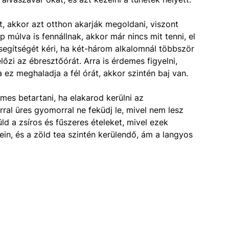
t, akkor azt otthon akarják megoldani, viszont
 múlva is fennállnak, akkor már nincs mit tenni, el
 segítségét kéri, ha két-három alkalomnál többször
lőzi az ébresztőórát. Arra is érdemes figyelni,
a ez meghaladja a fél órát, akkor szintén baj van.
emes betartani, ha elakarod kerülni az
ral üres gyomorral ne feküdj le, mivel nem lesz
üld a zsíros és fűszeres ételeket, mivel ezek
ein, és a zöld tea szintén kerülendő, ám a langyos