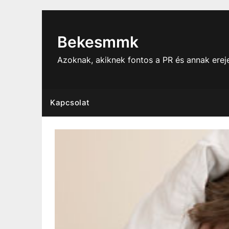
Skip
to
content
Bekesmmk
Azoknak, akiknek fontos a PR és annak ere
Kapcsolat