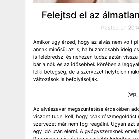
Felejtsd el az álmatla
Posted on 2014
Amikor úgy érzed, hogy az alvás nem volt pi
annak minősül az is, ha huzamosabb ideig cs
is felébredsz, és nehezen tudsz aztán vissza
bár a nők és az idősebbek körében a leggyak
lelki betegség, de a szervezet helytelen műk
változások is befolyásolják.
[wp_
Az alvászavar megszüntetése érdekében adot
viszont tudni kell, hogy csak részmegoldást
szervezet már nem fog reagálni. Ugyan azt 
egy idő után elérni. A gyógyszereknek emelle
Pontosan ezért érdemes inkább kideríteni az 