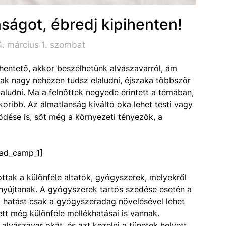
nságot, ébredj kipihenten!
. március 1. szombat
hentető, akkor beszélhetünk alvászavarról, ám
ak nagy nehezen tudsz elaludni, éjszaka többször
 aludni. Ma a felnőttek negyede érintett a témában,
oribb. Az álmatlanság kiváltó oka lehet testi vagy
ödése is, sőt még a környezeti tényezők, a
ad_camp_1]
tak a különféle altatók, gyógyszerek, melyekről
 nyújtanak. A gyógyszerek tartós szedése esetén a
a hatást csak a gyógyszeradag növelésével lehet
tt még különféle mellékhatásai is vannak.
alvászavar okát, és azt kezelni a tünetek helyett.