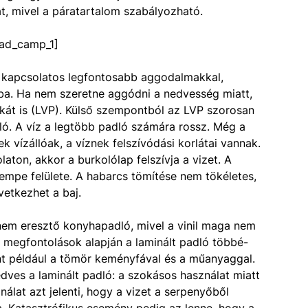
t, mivel a páratartalom szabályozható.
ad_camp_1]
l kapcsolatos legfontosabb aggodalmakkal,
ába. Ha nem szeretne aggódni a nedvesség miatt,
szkát is (LVP). Külső szempontból az LVP szorosan
lló. A víz a legtöbb padló számára rossz. Még a
 vízállóak, a víznek felszívódási korlátai vannak.
laton, akkor a burkolólap felszívja a vizet. A
empe felülete. A habarcs tömítése nem tökéletes,
vetkezhet a baj.
 nem eresztő konyhapadló, mivel a vinil maga nem
n megfontolások alapján a laminált padló többé-
t például a tömör keményfával és a műanyaggal.
ves a laminált padló: a szokásos használat miatt
álat azt jelenti, hogy a vizet a serpenyőből
a. Katasztrófikus esemény pedig az lenne, hogy a