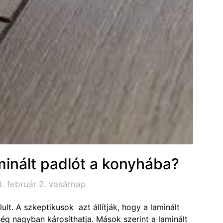
aminált padlót a konyhába?
. február 2. vasárnap
lt. A szkeptikusok azt állítják, hogy a laminált
g nagyban károsíthatja. Mások szerint a laminált