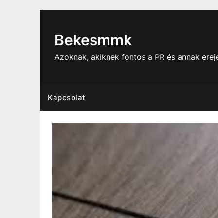
Skip
to
content
Bekesmmk
Azoknak, akiknek fontos a PR és annak ere
Kapcsolat