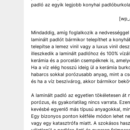
padló az egyik legjobb konyhai padlóburkola
[wp_
Mindaddig, amíg foglalkozik a nedvességge
laminált padlót bármikor telepíthet a konyh
telepítse a lemez vinil vagy a luxus vinil de
illeszkedik a laminált padlóhoz és 100% vízá
kerámia és a porcelán csempéknek is, amelyek
Ha a víz elég hosszú ideig ül a kerámia burko
habarcs sokkal porózusabb anyag, mint a cs
és ha a víz beszivárog, akkor bármikor bekö
A laminált padló az egyetlen tökéletesen át
porózus, és gyakorlatilag nincs varrata. Eze
kevésbé egyenlő más típusú anyagokkal, min
Egy bizonyos ponton kétféle módon lehet ned
vagy egy katasztrófa miatt. A szokásos haszn
véletlenül a padlóra önti és gyorsan felmoss