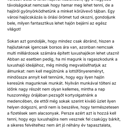
távolságokat nemcsak hogy hamar meg lehet tenni, de a
hajóról gyönyörködhetünk a minket körülvevő tájban. Egy
városi hajócskázás is óriási örömet tud okozni, gondoljunk
bele, milyen fantasztikus lehet hajón bejárni az egész
világot!
Sokan azt gondolják, hogy mindez csak ábránd, hiszen a
hajóutaknak igencsak borsos ára van, azonban nemcsak
multi milliárdosok számára épített luxushajókon lehet utazni!
Abban az esetben pedig, ha mi magunk is ragaszkodunk a
luxushajó ideájához, még mindig megvalósíthatjuk az
álmunkat: nem kell megütnünk a lottófőnyereményt,
mindössze annyit kell tennünk, hogy egy ilyen hajón
keresünk magunknak munkát. Nyilván munkával tölteni az
időnk nagy részét nem olyan kellemes, mintha a nap
huszonnégy órájában pezsgőt kortyolgatnánk a
medencében, de ettől még sokak szerint kiváló üzlet ilyen
helyen dolgozni, arról nem is beszélve, hogy természetesen
a fizetések sem alacsonyak. Persze azért azt is hozzá kell
tenni, hogy egy luxushajóra nem vesznek fel csakúgy bárkit,
a sikeres felvételhez nem árt jó néhány év tapasztalata,