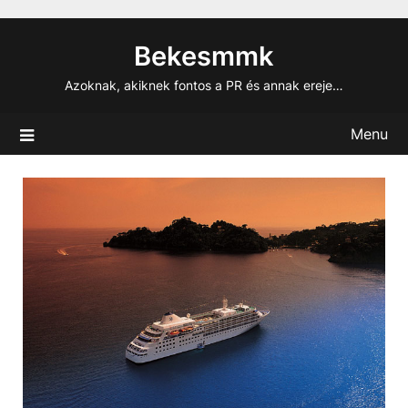
Skip
to
Bekesmmk
content
Azoknak, akiknek fontos a PR és annak ereje…
Menu