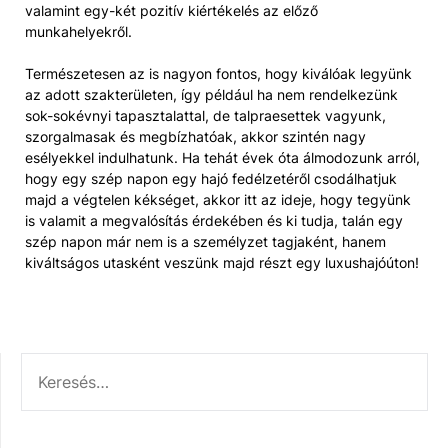
valamint egy-két pozitív kiértékelés az előző
munkahelyekről.
Természetesen az is nagyon fontos, hogy kiválóak legyünk
az adott szakterületen, így például ha nem rendelkezünk
sok-sokévnyi tapasztalattal, de talpraesettek vagyunk,
szorgalmasak és megbízhatóak, akkor szintén nagy
esélyekkel indulhatunk. Ha tehát évek óta álmodozunk arról,
hogy egy szép napon egy hajó fedélzetéről csodálhatjuk
majd a végtelen kékséget, akkor itt az ideje, hogy tegyünk
is valamit a megvalósítás érdekében és ki tudja, talán egy
szép napon már nem is a személyzet tagjaként, hanem
kiváltságos utasként veszünk majd részt egy luxushajóúton!
KERESÉS: