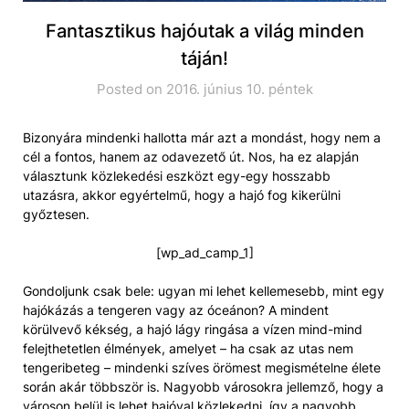
Fantasztikus hajóutak a világ minden
táján!
Posted on 2016. június 10. péntek
Bizonyára mindenki hallotta már azt a mondást, hogy nem a
cél a fontos, hanem az odavezető út. Nos, ha ez alapján
választunk közlekedési eszközt egy-egy hosszabb
utazásra, akkor egyértelmű, hogy a hajó fog kikerülni
győztesen.
[wp_ad_camp_1]
Gondoljunk csak bele: ugyan mi lehet kellemesebb, mint egy
hajókázás a tengeren vagy az óceánon? A mindent
körülvevő kékség, a hajó lágy ringása a vízen mind-mind
felejthetetlen élmények, amelyet – ha csak az utas nem
tengeribeteg – mindenki szíves örömest megismételne élete
során akár többször is. Nagyobb városokra jellemző, hogy a
városon belül is lehet hajóval közlekedni, így a nagyobb