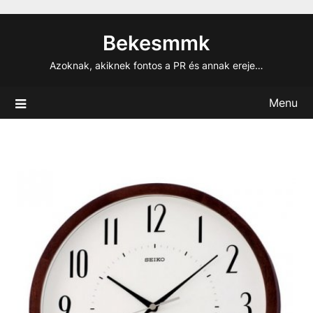
Skip
to
Bekesmmk
content
Azoknak, akiknek fontos a PR és annak ereje…
Menu