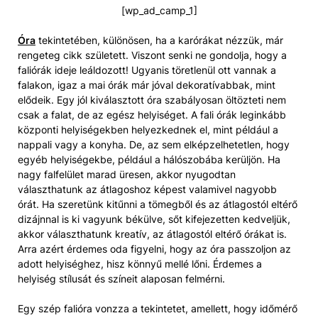
[wp_ad_camp_1]
Óra
tekintetében, különösen, ha a karórákat nézzük, már
rengeteg cikk született. Viszont senki ne gondolja, hogy a
faliórák ideje leáldozott! Ugyanis töretlenül ott vannak a
falakon, igaz a mai órák már jóval dekoratívabbak, mint
elődeik. Egy jól kiválasztott óra szabályosan öltözteti nem
csak a falat, de az egész helyiséget. A fali órák leginkább
központi helyiségekben helyezkednek el, mint például a
nappali vagy a konyha. De, az sem elképzelhetetlen, hogy
egyéb helyiségekbe, például a hálószobába kerüljön. Ha
nagy falfelület marad üresen, akkor nyugodtan
választhatunk az átlagoshoz képest valamivel nagyobb
órát. Ha szeretünk kitűnni a tömegből és az átlagostól eltérő
dizájnnal is ki vagyunk békülve, sőt kifejezetten kedveljük,
akkor választhatunk kreatív, az átlagostól eltérő órákat is.
Arra azért érdemes oda figyelni, hogy az óra passzoljon az
adott helyiséghez, hisz könnyű mellé lőni. Érdemes a
helyiség stílusát és színeit alaposan felmérni.
Egy szép falióra vonzza a tekintetet, amellett, hogy időmérő