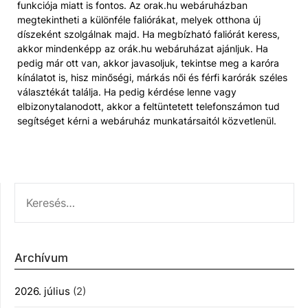
funkciója miatt is fontos. Az orak.hu webáruházban
megtekintheti a különféle faliórákat, melyek otthona új
díszeként szolgálnak majd. Ha megbízható faliórát keress,
akkor mindenképp az orák.hu webáruházat ajánljuk. Ha
pedig már ott van, akkor javasoljuk, tekintse meg a karóra
kínálatot is, hisz minőségi, márkás női és férfi karórák széles
választékát találja. Ha pedig kérdése lenne vagy
elbizonytalanodott, akkor a feltüntetett telefonszámon tud
segítséget kérni a webáruház munkatársaitól közvetlenül.
KERESÉS:
Archívum
2026. július
(2)