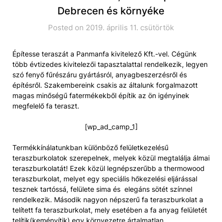
Debrecen és környéke
Posted on 2019. április 11. csütörtök
Építesse teraszát a Panmanfa kivitelező Kft.-vel. Cégünk
több évtizedes kivitelezői tapasztalattal rendelkezik, legyen
szó fenyő fűrészáru gyártásról, anyagbeszerzésről és
építésről. Szakembereink csakis az általunk forgalmazott
magas minőségű fatermékekből építik az ön igényinek
megfelelő fa teraszt.
[wp_ad_camp_1]
Termékkínálatunkban különböző felületkezelésű
teraszburkolatok szerepelnek, melyek közül megtalálja álmai
teraszburkolatát! Ezek közül legnépszerűbb a thermowood
teraszburkolat, melyet egy speciális hőkezelési eljárással
tesznek tartóssá, felülete sima és elegáns sötét színnel
rendelkezik. Második nagyon népszerű fa teraszburkolat a
telített fa teraszburkolat, mely esetében a fa anyag felületét
telítik(keményítik) egy környezetre ártalmatlan