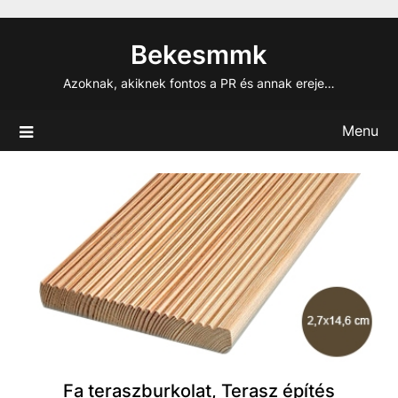
Skip
to
Bekesmmk
content
Azoknak, akiknek fontos a PR és annak ereje…
Menu
Fa teraszburkolat, Terasz építés