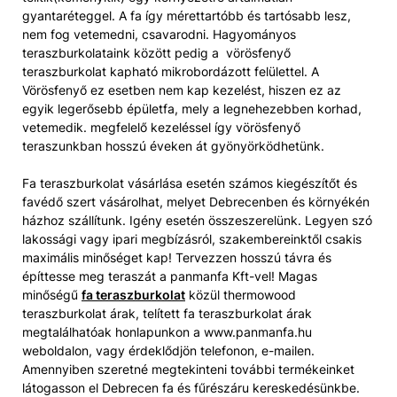
gyantaréteggel. A fa így mérettartóbb és tartósabb lesz,
nem fog vetemedni, csavarodni. Hagyományos
teraszburkolataink között pedig a vörösfenyő
teraszburkolat kapható mikrobordázott felülettel. A
Vörösfenyő ez esetben nem kap kezelést, hiszen ez az
egyik legerősebb épületfa, mely a legnehezebben korhad,
vetemedik. megfelelő kezeléssel így vörösfenyő
teraszunkban hosszú éveken át gyönyörködhetünk.
Fa teraszburkolat vásárlása esetén számos kiegészítőt és
favédő szert vásárolhat, melyet Debrecenben és környékén
házhoz szállítunk. Igény esetén összeszerelünk. Legyen szó
lakossági vagy ipari megbízásról, szakembereinktől csakis
maximális minőséget kap! Tervezzen hosszú távra és
építtesse meg teraszát a panmanfa Kft-vel! Magas
minőségű
fa teraszburkolat
közül thermowood
teraszburkolat árak, telített fa teraszburkolat árak
megtalálhatóak honlapunkon a www.panmanfa.hu
weboldalon, vagy érdeklődjön telefonon, e-mailen.
Amennyiben szeretné megtekinteni további termékeinket
látogasson el Debrecen fa és fűrészáru kereskedésünkbe.