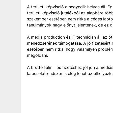
A területi képviselő a negyedik helyen áll. 
területi képviselő jutalékból az alapbére tö
szakember esetében nem ritka a céges laptop
tanulmányok nagy előnyt jelentenek, de ez dir
A media production és IT technician áll az öt
menedzserének támogatása. A jó fizetésért r
esetében nem ritka, hogy valamilyen problé
megoldani.
A bruttó félmilliós fizetéshez jól jön a médiá
kapcsolatrendszer is elég lehet az elhelyezk