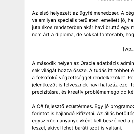
Az első helyezett az ügyfélmenedzser. A cég
valamilyen speciális területen, emellett jó,
jutalékos rendszerben akár havi bruttó egy mi
nem árt a diploma, de sokkal fontosabb, hog
[wp_
A második helyen az Oracle adatbázis adminis
sek világát hozza össze. A tudás itt többet é
a felsőfokú végzettséggel rendelkezőket. P
jelentkezőt is felvesznek havi hatszáz ezer f
precizitásra, és kreatív problémamegoldó ké
A C# fejlesztő ezüstérmes. Egy jó programozó
forintot is hajlandó kifizetni. Az állás betölt
egyszerűen anyanyelvként kell beszélned a p
leszel, akivel lehet baráti szót is váltani.