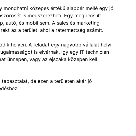
Egy mondhatni közepes értékű alapbér mellé egy jó
bbszörösét is megszerezheti. Egy megbecsült
, autó, és mobil sem. A sales és marketing
ekt az a terület, ahol a rátermettség számít.
ödik helyen. A feladat egy nagyobb vállalat helyi
ugalmasságot is elvárnak, így egy IT technician
mát ünnepen, vagy az éjszaka közepén kell
s tapasztalat, de ezen a területen akár jó
edéshez.