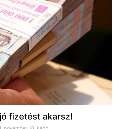
jó fizetést akarsz!
4. november 18. kedd