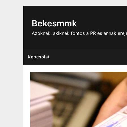
Skip
to
content
Bekesmmk
Azoknak, akiknek fontos a PR és annak ere
Kapcsolat