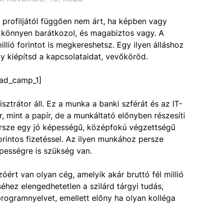
 profiljától függően nem árt, ha képben vagy
 ha könnyen barátkozol, és magabiztos vagy. A
llió forintot is megkereshetsz. Egy ilyen álláshoz
y kiépítsd a kapcsolataidat, vevőköröd.
ad_camp_1]
ztrátor áll. Ez a munka a banki szférát és az IT-
r, mint a papír, de a munkáltató előnyben részesíti
ersze egy jó képességű, középfokú végzettségű
orintos fizetéssel. Az ilyen munkához persze
pességre is szükség van.
ért van olyan cég, amelyik akár bruttó fél millió
éséhez elengedhetetlen a szilárd tárgyi tudás,
rogramnyelvet, emellett előny ha olyan kolléga