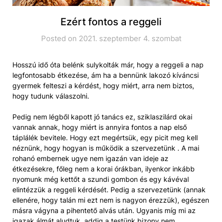
Ezért fontos a reggeli
Posted on 2021. szeptember 4. szombat
Hosszú idő óta belénk sulykolták már, hogy a reggeli a nap
legfontosabb étkezése, ám ha a bennünk lakozó kíváncsi
gyermek felteszi a kérdést, hogy miért, arra nem biztos,
hogy tudunk válaszolni.
Pedig nem légből kapott jó tanács ez, sziklaszilárd okai
vannak annak, hogy miért is annyira fontos a nap első
táplálék bevitele. Hogy ezt megértsük, egy picit meg kell
néznünk, hogy hogyan is működik a szervezetünk . A mai
rohanó embernek ugye nem igazán van ideje az
étkezésekre, főleg nem a korai órákban, ilyenkor inkább
nyomunk még kettőt a szundi gombon és egy kávéval
elintézzük a reggeli kérdését. Pedig a szervezetünk (annak
ellenére, hogy talán mi ezt nem is nagyon érezzük), egészen
másra vágyna a pihentető alvás után. Ugyanis míg mi az
igazak álmát aludtuk, addig a testünk bizony nem