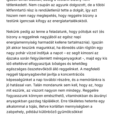
tétlenkedett. Nem csupán az agyunk dolgozott, de a többi
létfenntartó rész is rendületlenül tette a dolgát, így azt
hiszem nem nagy meglepetés, hogy reggelre bizony a
testünk igencsak kifogy az energiatartalékokból.
Nekünk pedig az lenne a feladatunk, hogy pótoljuk ezt (és
bizony a reggelinek nagyjából az egész napi
energiamennyiség harmadát kellene tartalmaznia). Igazán
jót akkor teszünk magunkkal, ha ébredés után rögtön egy
nagy pohár vízzel indítjuk a napot – ez segít kimosni az
éjszaka során felgyülemlett méreganyagokat -, majd egy kis
idő elteltével elfogyasztjuk bőséges és lehetőleg
egészséges összetevőkből álló reggelinket. A megfelelő
reggeli tápanyagbevitel javítja a koncentrációs
képességünket a nap további részére, és a memóriánkra is
jó hatással van. Talán mondanunk sem kell, hogy az, hogy
mit eszünk, az viszont nagyon nem mindegy. Reggelire
fogyasszunk könnyen emészthető, vitaminokban és ásványi
anyagokban gazdag táplálékot. Erre tökéletes hetente egy
alkalommal a tojás, illetve korlátlan mennyiségben a
zabpehely, például különböző gyümölcsökkel