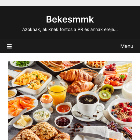
Skip
to
Bekesmmk
content
Azoknak, akiknek fontos a PR és annak ereje…
Menu