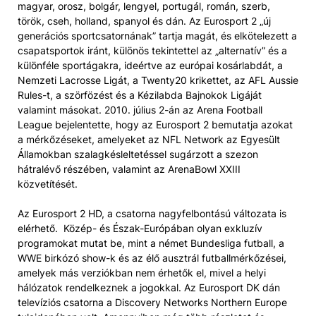
magyar, orosz, bolgár, lengyel, portugál, román, szerb,
török, cseh, holland, spanyol és dán. Az Eurosport 2 „új
generációs sportcsatornának” tartja magát, és elkötelezett a
csapatsportok iránt, különös tekintettel az „alternatív” és a
különféle sportágakra, ideértve az európai kosárlabdát, a
Nemzeti Lacrosse Ligát, a Twenty20 krikettet, az AFL Aussie
Rules-t, a szörfözést és a Kézilabda Bajnokok Ligáját
valamint másokat. 2010. július 2-án az Arena Football
League bejelentette, hogy az Eurosport 2 bemutatja azokat
a mérkőzéseket, amelyeket az NFL Network az Egyesült
Államokban szalagkésleltetéssel sugárzott a szezon
hátralévő részében, valamint az ArenaBowl XXIII
közvetítését.
Az Eurosport 2 HD, a csatorna nagyfelbontású változata is
elérhető. Közép- és Észak-Európában olyan exkluzív
programokat mutat be, mint a német Bundesliga futball, a
WWE birkózó show-k és az élő ausztrál futballmérkőzései,
amelyek más verziókban nem érhetők el, mivel a helyi
hálózatok rendelkeznek a jogokkal. Az Eurosport DK dán
televíziós csatorna a Discovery Networks Northern Europe