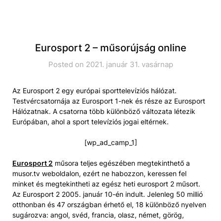
Eurosport 2 – műsorújság online
Posted on 2021. január 31. vasárnap
Az Eurosport 2 egy európai sporttelevíziós hálózat.
Testvércsatornája az Eurosport 1-nek és része az Eurosport
Hálózatnak. A csatorna több különböző változata létezik
Európában, ahol a sport televíziós jogai eltérnek.
[wp_ad_camp_1]
Eurosport 2
műsora teljes egészében megtekinthető a
musor.tv weboldalon, ezért ne habozzon, keressen fel
minket és megtekintheti az egész heti eurosport 2 műsort.
Az Eurosport 2 2005. január 10-én indult. Jelenleg 50 millió
otthonban és 47 országban érhető el, 18 különböző nyelven
sugározva: angol, svéd, francia, olasz, német, görög,