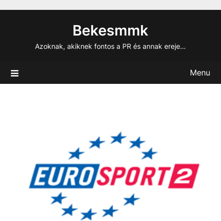
Skip
to
Bekesmmk
content
Azoknak, akiknek fontos a PR és annak ereje…
Menu