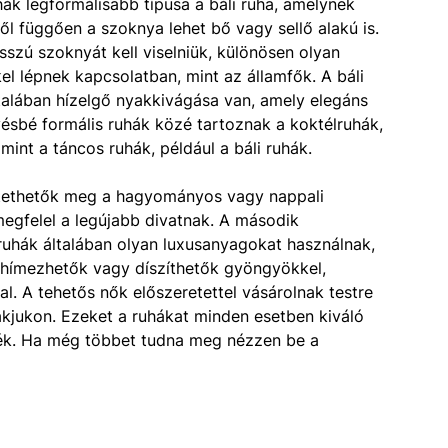
ák legformálisabb típusa a báli ruha, amelynek
l függően a szoknya lehet bő vagy sellő alakú is.
zú szoknyát kell viselniük, különösen olyan
el lépnek kapcsolatban, mint az államfők. A báli
általában hízelgő nyakkivágása van, amely elegáns
ésbé formális ruhák közé tartoznak a koktélruhák,
int a táncos ruhák, például a báli ruhák.
öztethetők meg a hagyományos vagy nappali
megfelel a legújabb divatnak. A második
ruhák általában olyan luxusanyagokat használnak,
n hímezhetők vagy díszíthetők gyöngyökkel,
al. A tehetős nők előszeretettel vásárolnak testre
lakjukon. Ezeket a ruhákat minden esetben kiváló
ték. Ha még többet tudna meg nézzen be a