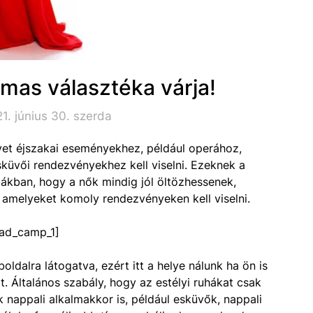
lmas választéka várja!
1. június 30. szerda
lyet éjszakai eseményekhez, például operához,
sküvői rendezvényekhez kell viselni. Ezeknek a
ákban, hogy a nők mindig jól öltözhessenek,
, amelyeket komoly rendezvényeken kell viselni.
ad_camp_1]
oldalra látogatva, ezért itt a helye nálunk ha ön is
. Általános szabály, hogy az estélyi ruhákat csak
k nappali alkalmakkor is, például esküvők, nappali