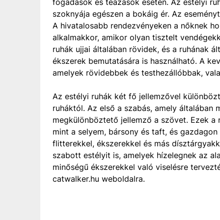
fogadások és teázások esetén. Az estélyi ruh
szoknyája egészen a bokáig ér. Az eseménytő
A hivatalosabb rendezvényeken a nőknek hoss
alkalmakkor, amikor olyan tisztelt vendégekk
ruhák ujjai általában rövidek, és a ruhának 
ékszerek bemutatására is használható. A kev
amelyek rövidebbek és testhezállóbbak, valam
Az estélyi ruhák két fő jellemzővel különb
ruháktól. Az első a szabás, amely általában 
megkülönböztető jellemző a szövet. Ezek a 
mint a selyem, bársony és taft, és gazdago
flitterekkel, ékszerekkel és más dísztárgyakk
szabott estélyit is, amelyek hízelegnek az a
minőségű ékszerekkel való viselésre tervez
catwalker.hu weboldalra.