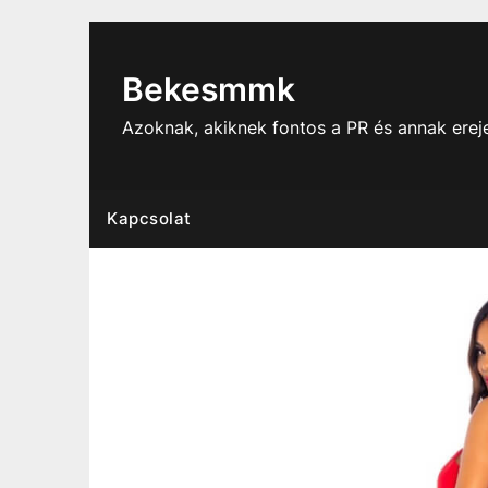
Skip
to
content
Bekesmmk
Azoknak, akiknek fontos a PR és annak ere
Kapcsolat