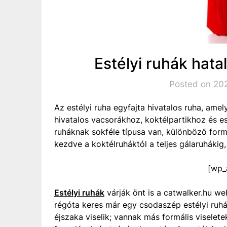
Estélyi ruhák hata
Posted on 202
Az estélyi ruha egyfajta hivatalos ruha, ame
hivatalos vacsorákhoz, koktélpartikhoz és e
ruháknak sokféle típusa van, különböző form
kezdve a koktélruháktól a teljes gálaruhákig
[wp_
Estélyi ruhák
várják önt is a catwalker.hu web
régóta keres már egy csodaszép estélyi ruhát
éjszaka viselik; vannak más formális viselete