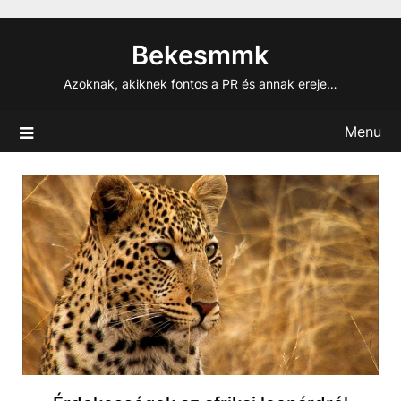
Skip
to
Bekesmmk
content
Azoknak, akiknek fontos a PR és annak ereje…
Menu