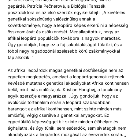
gepárdé. Patrícia Pečnerová, a Biológiai Tanszék
posztdoktora és az első szerzők egyike kifejti: „A kivételes
genetikai sokszínűség valószínűleg annak a
következménye, hogy a leopárd képes elkerülni a népesség
összeomlását és csökkenését. Megállapítottuk, hogy az
afrikai leopárd populációk továbbra is nagyok maradtak.
Úgy gondoljuk, hogy ez a faj sokoldalúságát tükrözi, és a
többi nagy ragadozónál szélesebb körű zsákmányokkal
táplálkozik. ”
Az afrikai leopárdok magas genetikai sokfélesége nem az
egyetlen meglepetés, amelyet a leopárdgenomok rejtenek.
Kevésbé mutatnak genetikai akadályokat Afrika kontinensen
belül, mint más emlősfajok. Kristian Hanghøj, a tanulmány
egyik szerzője elmagyarázza: „Úgy gondoljuk, hogy az
evolúciós történelem során a leopárd szabadabban
barangolt az afrikai kontinensen, mint szinte minden más
emlősfaj, végig cserélve a genetikai anyagokat. Ez
egyedülálló képességgel bír szinte minden élőhelyre és
éghajlatra, és úgy tűnik, sem esőerdők, sem sivatagok nem
akadályozták a leopárdok mozgását az évezredek során. „