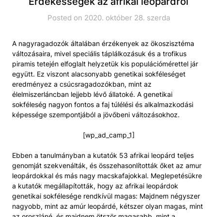
Érdekességek az afrikai leopárdról
Posted on 2020. október 28. szerda
A nagyragadozók általában érzékenyek az ökoszisztéma
változásaira, mivel speciális táplálkozásuk és a trofikus
piramis tetején elfoglalt helyzetük kis populációmérettel jár
együtt. Ez viszont alacsonyabb genetikai sokféleséget
eredményez a csúcsragadozókban, mint az
élelmiszerláncban lejjebb lévő állatoké. A genetikai
sokféleség nagyon fontos a faj túlélési és alkalmazkodási
képessége szempontjából a jövőbeni változásokhoz.
[wp_ad_camp_1]
Ebben a tanulmányban a kutatók 53 afrikai leopárd teljes
genomját szekvenálták, és összehasonlították őket az amur
leopárdokkal és más nagy macskafajokkal. Meglepetésükre
a kutatók megállapították, hogy az afrikai leopárdok
genetikai sokfélesége rendkívül magas: Majdnem négyszer
nagyobb, mint az amúr leopárdé, kétszer olyan magas, mint
az oroszláné, és majdnem ötször magasabb, mint a