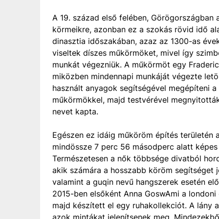
A 19. század első felében, Görögországban a
körmeikre, azonban ez a szokás rövid idő ala
dinasztia időszakában, azaz az 1300-as év
viseltek díszes műkörmöket, mivel így szimbo
munkát végezniük. A műkörmöt egy Fraderick
miközben mindennapi munkáját végezte letör
használt anyagok segítségével megépíteni a
műkörmökkel, majd testvérével megnyitották 
nevet kapta.
Egészen ez idáig műköröm építés területén
mindössze 7 perc 56 másodperc alatt képes vo
Természetesen a nők többsége divatból hor
akik számára a hosszabb köröm segítséget jele
valamint a guqin nevű hangszerek esetén el
2015-ben elsőként Anna GoswAmi a londoni 
majd készített el egy ruhakollekciót. A lány
azok mintákat jelenítsenek meg. Mindezekbő