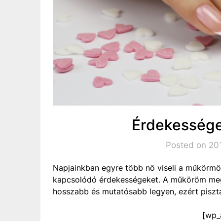
Érdekessége
Posted on 201
Napjainkban egyre több nő viseli a műkörmöt
kapcsolódó érdekességeket. A műköröm megj
hosszabb és mutatósabb legyen, ezért pisztá
[wp_