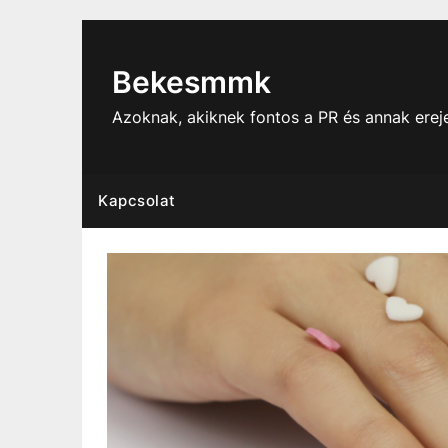
Skip
to
content
Bekesmmk
Azoknak, akiknek fontos a PR és annak ere
Kapcsolat