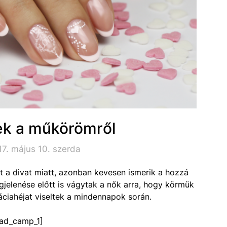
k a műkörömről
7. május 10. szerda
 a divat miatt, azonban kevesen ismerik a hozzá
elenése előtt is vágytak a nők arra, hogy körmük
ciahéjat viseltek a mindennapok során.
ad_camp_1]