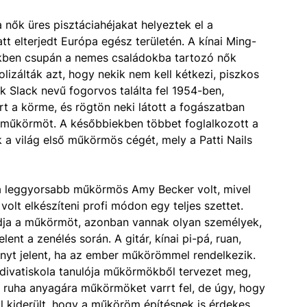
 nők üres pisztáciahéjakat helyeztek el a
tt elterjedt Európa egész területén. A kínai Ming-
ekben csupán a nemes családokba tartozó nők
lizálták azt, hogy nekik nem kell kétkezi, piszkos
 Slack nevű fogorvos találta fel 1954-ben,
t a körme, és rögtön neki látott a fogászatban
 műkörmöt. A későbbiekben többet foglalkozott a
a világ első műkörmös cégét, mely a Patti Nails
 a leggyorsabb műkörmös Amy Becker volt, mivel
lt elkészíteni profi módon egy teljes szettet.
dja a műkörmöt, azonban vannak olyan személyek,
nt a zenélés során. A gitár, kínai pi-pá, ruan,
őnyt jelent, ha az ember műkörömmel rendelkezik.
divatiskola tanulója műkörmökből tervezet meg,
 a ruha anyagára műkörmöket varrt fel, de úgy, hogy
l kiderült, hogy a műköröm építésnek is érdekes