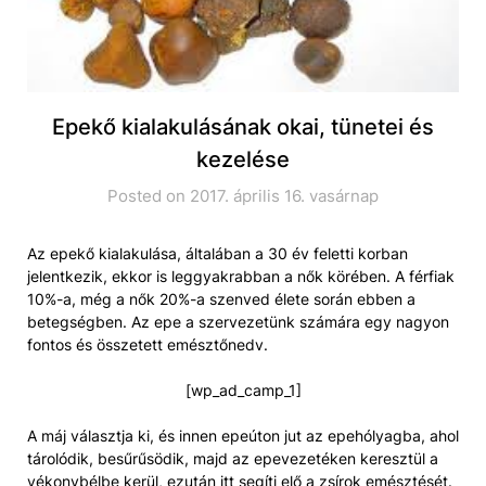
Epekő kialakulásának okai, tünetei és
kezelése
Posted on 2017. április 16. vasárnap
Az epekő kialakulása, általában a 30 év feletti korban
jelentkezik, ekkor is leggyakrabban a nők körében. A férfiak
10%-a, még a nők 20%-a szenved élete során ebben a
betegségben. Az epe a szervezetünk számára egy nagyon
fontos és összetett emésztőnedv.
[wp_ad_camp_1]
A máj választja ki, és innen epeúton jut az epehólyagba, ahol
tárolódik, besűrűsödik, majd az epevezetéken keresztül a
vékonybélbe kerül, ezután itt segíti elő a zsírok emésztését.