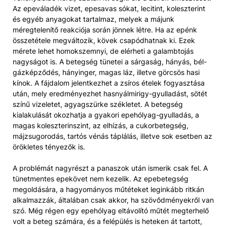
Az epeváladék vizet, epesavas sókat, lecitint, koleszterint
és egyéb anyagokat tartalmaz, melyek a májunk
méregtelenítő reakciója során jönnek létre. Ha az epénk
összetétele megváltozik, kövek csapódhatnak ki. Ezek
mérete lehet homokszemnyi, de elérheti a galambtojás
nagyságot is. A betegség tünetei a sárgaság, hányás, bél-
gázképződés, hányinger, magas láz, illetve görcsös hasi
kínok. A fájdalom jelentkezhet a zsíros ételek fogyasztása
után, mely eredményezhet hasnyálmirigy-gyulladást, sötét
színű vizeletet, agyagszürke székletet. A betegség
kialakulását okozhatja a gyakori epehólyag-gyulladás, a
magas koleszterinszint, az elhízás, a cukorbetegség,
májzsugorodás, tartós vénás táplálás, illetve sok esetben az
örökletes tényezők is.
A problémát nagyrészt a panaszok után ismerik csak fel. A
tünetmentes epekövet nem kezelik. Az epebetegség
megoldására, a hagyományos műtéteket leginkább ritkán
alkalmazzák, általában csak akkor, ha szövődményekről van
szó. Még régen egy epehólyag eltávolító műtét megterhelő
volt a beteg számára, és a felépülés is heteken át tartott,