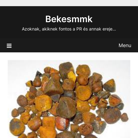
Skip
to
Bekesmmk
content
Azoknak, akiknek fontos a PR és annak ereje…
Menu