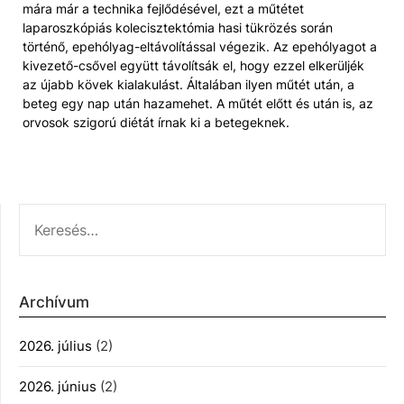
mára már a technika fejlődésével, ezt a műtétet
laparoszkópiás kolecisztektómia hasi tükrözés során
történő, epehólyag-eltávolítással végezik. Az epehólyagot a
kivezető-csővel együtt távolítsák el, hogy ezzel elkerüljék
az újabb kövek kialakulást. Általában ilyen műtét után, a
beteg egy nap után hazamehet. A műtét előtt és után is, az
orvosok szigorú diétát írnak ki a betegeknek.
KERESÉS:
Archívum
2026. július
(2)
2026. június
(2)