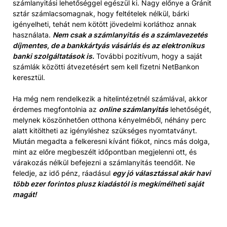
számlanyitási lehetőséggel egészül ki. Nagy előnye a Gránit
sztár számlacsomagnak, hogy feltételek nélkül, bárki
igényelheti, tehát nem kötött jövedelmi korláthoz annak
használata.
Nem csak a számlanyitás és a számlavezetés
díjmentes, de a bankkártyás vásárlás és az elektronikus
banki szolgáltatások is.
További pozitívum, hogy a saját
számlák közötti átvezetésért sem kell fizetni NetBankon
keresztül.
Ha még nem rendelkezik a hitelintézetnél számlával, akkor
érdemes megfontolnia az
online számlanyitás
lehetőségét,
melynek köszönhetően otthona kényelméből, néhány perc
alatt kitöltheti az igényléshez szükséges nyomtatványt.
Miután megadta a felkeresni kívánt fiókot, nincs más dolga,
mint az előre megbeszélt időpontban megjelenni ott, és
várakozás nélkül befejezni a számlanyitás teendőit. Ne
feledje, az idő pénz, ráadásul
egy jó választással akár havi
több ezer forintos plusz kiadástól is megkímélheti saját
magát!