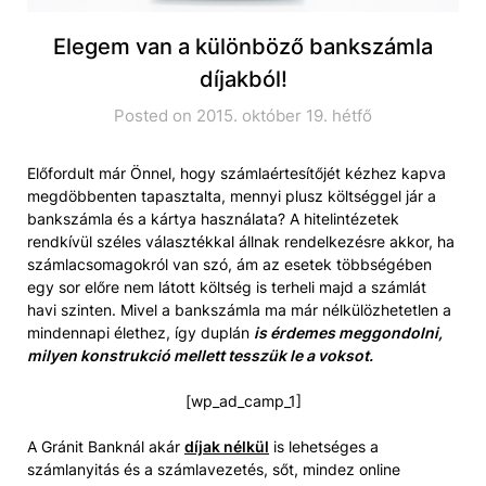
Elegem van a különböző bankszámla
díjakból!
Posted on 2015. október 19. hétfő
Előfordult már Önnel, hogy számlaértesítőjét kézhez kapva
megdöbbenten tapasztalta, mennyi plusz költséggel jár a
bankszámla és a kártya használata? A hitelintézetek
rendkívül széles választékkal állnak rendelkezésre akkor, ha
számlacsomagokról van szó, ám az esetek többségében
egy sor előre nem látott költség is terheli majd a számlát
havi szinten. Mivel a bankszámla ma már nélkülözhetetlen a
mindennapi élethez, így duplán
is érdemes meggondolni,
milyen konstrukció mellett tesszük le a voksot.
[wp_ad_camp_1]
A Gránit Banknál akár
díjak nélkül
is lehetséges a
számlanyitás és a számlavezetés, sőt, mindez online