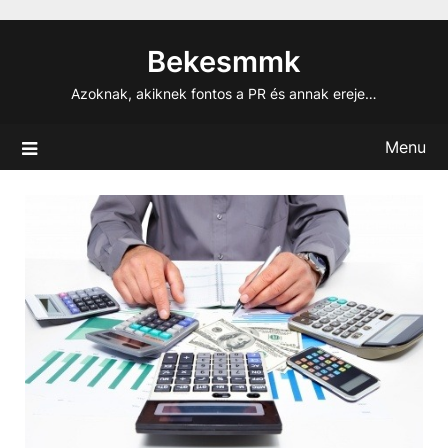
Skip
to
Bekesmmk
content
Azoknak, akiknek fontos a PR és annak ereje…
Menu