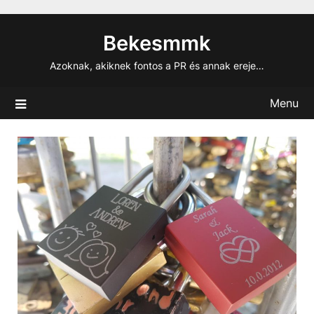
Skip
to
Bekesmmk
content
Azoknak, akiknek fontos a PR és annak ereje…
Menu