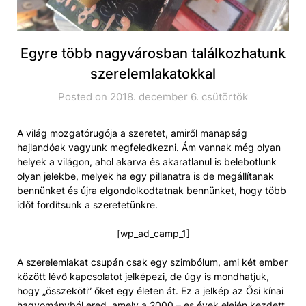
Egyre több nagyvárosban találkozhatunk
szerelemlakatokkal
Posted on 2018. december 6. csütörtök
A világ mozgatórugója a szeretet, amiről manapság
hajlandóak vagyunk megfeledkezni. Ám vannak még olyan
helyek a világon, ahol akarva és akaratlanul is belebotlunk
olyan jelekbe, melyek ha egy pillanatra is de megállítanak
bennünket és újra elgondolkodtatnak bennünket, hogy több
időt fordítsunk a szeretetünkre.
[wp_ad_camp_1]
A szerelemlakat csupán csak egy szimbólum, ami két ember
között lévő kapcsolatot jelképezi, de úgy is mondhatjuk,
hogy „összeköti” őket egy életen át. Ez a jelkép az Ősi kínai
hagyományból ered, amely a 2000 – es évek elején kezdett