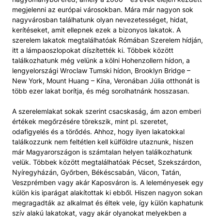
megjelenni az európai városokban. Mára már nagyon sok
nagyvárosban találhatunk olyan nevezetességet, hidat,
kerítéseket, amit ellepnek ezek a bizonyos lakatok. A
szerelem lakatok megtalálhatóak Rómában Szerelem hídján,
itt a lámpaoszlopokat díszítették ki. Többek között
találkozhatunk még velünk a kölni Hohenzollern hídon, a
lengyelországi Wroclaw Tumski hídon, Brooklyn Bridge –
New York, Mount Huang – Kína, Veronában Júlia otthonát is
több ezer lakat borítja, és még sorolhatnánk hosszasan.
A szerelemlakat sokak szerint csacskaság, ám azon emberi
értékek megőrzésére törekszik, mint pl. szeretet,
odafigyelés és a törődés. Ahhoz, hogy ilyen lakatokkal
találkozzunk nem feltétlen kell külföldre utaznunk, hiszen
már Magyarországon is számtalan helyen találkozhatunk
velük. Többek között megtalálhatóak Pécset, Szekszárdon,
Nyíregyházán, Győrben, Békéscsabán, Vácon, Tatán,
Veszprémben vagy akár Kaposváron is. A leleményesek egy
külön kis iparágat alakítottak ki ebből. Hiszen nagyon sokan
megragadták az alkalmat és éltek vele, így külön kaphatunk
szív alakú lakatokat, vagy akár olyanokat melyekben a