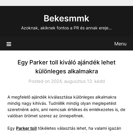
Skip
to
Bekesmmk
content
Azoknak, akiknek fontos a PR és annak ereje…
Menu
Egy Parker toll kiváló ajándék lehet
különleges alkalmakra
Posted on 2024. augusztus 13. kedd
A megfelelő ajándék kiválasztása különleges alkalmakra
mindig nagy kihívás. Tudniillik mindig olyan meglepetést
szeretnénk adni, ami nemcsak értékes és emlékezetes is, de
valóban örömet szerez az ünnepeltnek.
Egy
Parker toll
tökéletes választás lehet, ha valami igazán