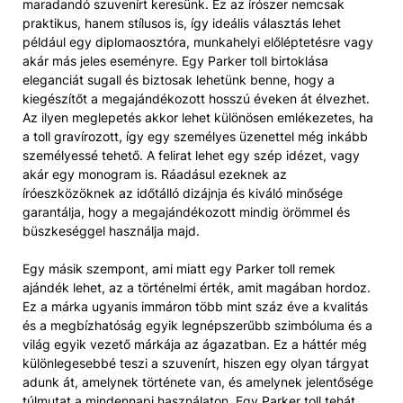
maradandó szuvenírt keresünk. Ez az írószer nemcsak
praktikus, hanem stílusos is, így ideális választás lehet
például egy diplomaosztóra, munkahelyi előléptetésre vagy
akár más jeles eseményre. Egy Parker toll birtoklása
eleganciát sugall és biztosak lehetünk benne, hogy a
kiegészítőt a megajándékozott hosszú éveken át élvezhet.
Az ilyen meglepetés akkor lehet különösen emlékezetes, ha
a toll gravírozott, így egy személyes üzenettel még inkább
személyessé tehető. A felirat lehet egy szép idézet, vagy
akár egy monogram is. Ráadásul ezeknek az
íróeszközöknek az időtálló dizájnja és kiváló minősége
garantálja, hogy a megajándékozott mindig örömmel és
büszkeséggel használja majd.
Egy másik szempont, ami miatt egy Parker toll remek
ajándék lehet, az a történelmi érték, amit magában hordoz.
Ez a márka ugyanis immáron több mint száz éve a kvalitás
és a megbízhatóság egyik legnépszerűbb szimbóluma és a
világ egyik vezető márkája az ágazatban. Ez a háttér még
különlegesebbé teszi a szuvenírt, hiszen egy olyan tárgyat
adunk át, amelynek története van, és amelynek jelentősége
túlmutat a mindennapi használaton. Egy Parker toll tehát