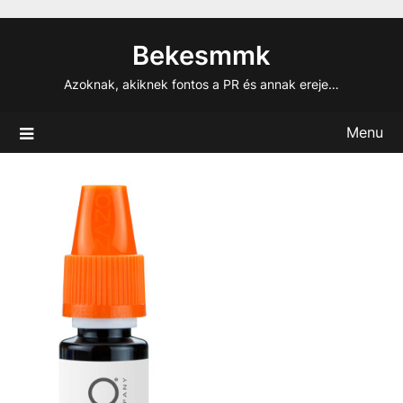
Skip
to
Bekesmmk
content
Azoknak, akiknek fontos a PR és annak ereje…
Menu