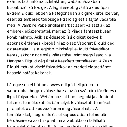
ezért is található az üzletekben, webáruházakban
különböző ízű E-cigik. A leghíresebb gyártó az európai
Extrem Eliquid, ebben a kategóriában a ciginek erős íze van,
ezért az emberek többsége kizárólag ezt a fajtát vásárolja
meg. A Vampire Vape angliai márkát azért választják az
emberek előszeretettel, mert az íz világa fantasztikusan
kombinálható. Akik az édesebb ízű cigiket kedvelik,
azoknak érdemes kipróbálni az olasz Vaporart Eliquid cég
cigarettáját. Ha a legjobb minőségű e-liquid folyadékot
keresi, akkor nincs más választása, mint megvásárolni a
Hangsen Eliquid cég által elkészített termékeket. A Zazo
Eliquid márkát viselő folyadékok az eredeti cigarettához
hasonló hatást keltenek.
Látogasson el bátran a www.e-liquid-eliquid.com
weboldalra, hogy kiválaszthassa az ön számára tökéletes e-
liquid folyadékot. Webáruházunkban megtalálja a fentebb
felsorolt termékeket, és bármelyik kiválasztott terméket
pillanatok alatt kedvező áron megvásárolhatja. A
termékekkel, megrendeléssel kapcsolatban felmerülő
kérdéseire választ kaphat, ha a weboldalon található
kapcsolati űrlapot kitölti. A megrendelés után a kiszállítás