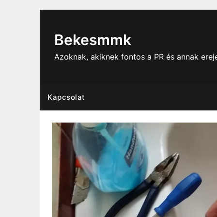
Skip
to
content
Bekesmmk
Azoknak, akiknek fontos a PR és annak ere
Kapcsolat