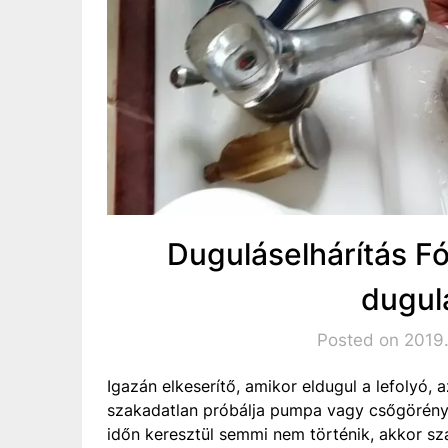
Duguláselhárítás F
dugul
Posted on 2019
Igazán elkeserítő, amikor eldugul a lefolyó, 
szakadatlan próbálja pumpa vagy csőgörény 
időn keresztül semmi nem történik, akkor sz