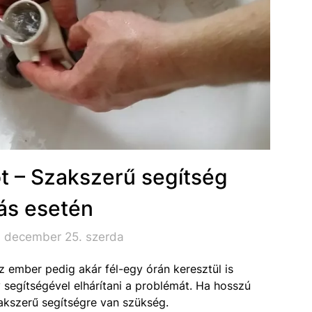
ót – Szakszerű segítség
ás esetén
. december 25. szerda
az ember pedig akár fél-egy órán keresztül is
segítségével elhárítani a problémát. Ha hosszú
akszerű segítségre van szükség.