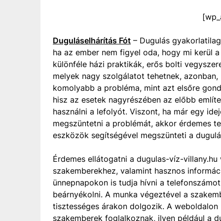
[wp_
Duguláselhárítás Fót
– Dugulás gyakorlatilag
ha az ember nem figyel oda, hogy mi kerül 
különféle házi praktikák, erős bolti vegysze
melyek nagy szolgálatot tehetnek, azonban, 
komolyabb a probléma, mint azt elsőre gondol
hisz az esetek nagyrészében az előbb említe
használni a lefolyót. Viszont, ha már egy id
megszüntetni a problémát, akkor érdemes tele
eszközök segítségével megszünteti a dugulá
Érdemes ellátogatni a dugulas-víz-villany.hu w
szakemberekhez, valamint hasznos informáci
ünnepnapokon is tudja hívni a telefonszámot
beárnyékolni. A munka végeztével a szakemb
tisztességes árakon dolgozik. A weboldalon
szakemberek foglalkoznak, ilyen például a d