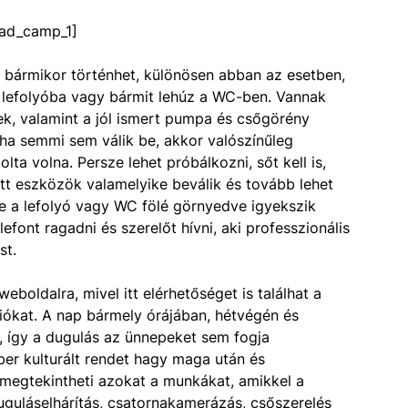
ad_camp_1]
 bármikor történhet, különösen abban az esetben,
a lefolyóba vagy bármit lehúz a WC-ben. Vannak
rek, valamint a jól ismert pumpa és csőgörény
ha semmi sem válik be, akkor valószínűleg
ta volna. Persze lehet próbálkozni, sőt kell is,
tt eszközök valamelyike beválik és tovább lehet
eje a lefolyó vagy WC fölé görnyedve igyekszik
font ragadni és szerelőt hívni, aki professzionális
st.
eboldalra, mivel itt elérhetőséget is találhat a
ókat. A nap bármely órájában, hétvégén és
, így a dugulás az ünnepeket sem fogja
er kulturált rendet hagy maga után és
 megtekintheti azokat a munkákat, amikkel a
uguláselhárítás, csatornakamerázás, csőszerelés