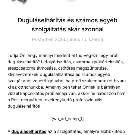
Duguláselhárítás és számos egyéb
szolgáltatás akár azonnal
Posted on 2016. június 15. szerda
Tudja Ön, hogy mennyi mindent el tud végezni egy profi
duguláselhárító? Lefolyótisztítás, csatorna-gyökértelenítés,
ereszcsatorna átmosása, csőtörés megszűntetése,
klímavezetékek duguláselhárítása és számos egyéb
szolgáltatás vehető igénybe, ha profi szakembereket hívunk
ki az otthonunkba. Amennyiben tehát Önnek is bármilyen
vízzel kapcsolatos problémája van, akkor ne habozzon hívni
a Pest megyében tevékenykedő professzionális
duguláselhárítót!
[wp_ad_camp_1]
A
duguláselhárítás
az a szolgáltatás, amelyre előbb-utóbb