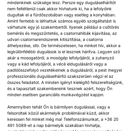
mindenkinek szüksége lesz. Persze egy duguláselhárítót
nem feltétlenül csak akkor hívhatunk ki, ha a lefolyóink
dugultak el a fürdőszobában vagy esetleg a konyhában.
Amint fentebb is láthattuk számos egyéb szolgáltatást is
várhatunk egy jó szakembertől. Ilyenek például a csőtörés
bemérés és megszűntetés, a csatornahibák kijavítása, az
udvari csatornarendszerek kitisztítása, a csatorna
áthelyezése, stb. De természetesen, ha minket hív, akkor a
legkülönfélébb dugulások is el lesznek hárítva. Legyen szó
akár a mosogatóról, a mosógép lefolyójáról, a zuhanyzó
vagy a kád lefolyójáról, a vécé eldugulásáról vagy a
padlóösszefolyó vezetékeinek a dugulásáról, a pest megyei
professzionális duguláselhárító szakszerűen végzi el az
összes feladatot. A minden igényt kielégítő felszereltségünk,
és a tapasztalt szakembereink tesznek azért, hogy Ön
minden esetben garanciális munkavégzést kapjon.
Amennyiben tehát Ön is bármilyen dugulással, vagy a
felsoroltak közül akármelyik problémával küzd, akkor
keressen fel minket még ma! Telefonszámunkat, a +36 20
491 5089-et a nap bármelyik szakában hívhatja,