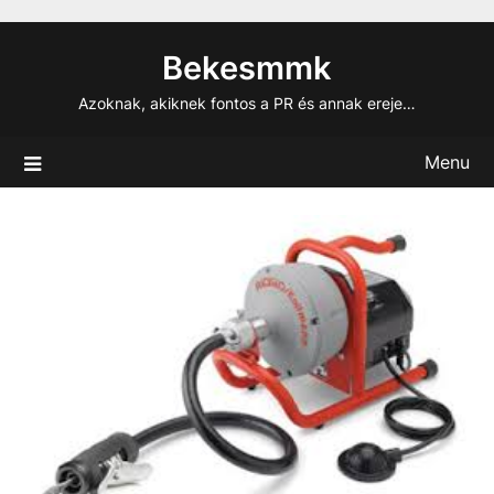
Skip
to
Bekesmmk
content
Azoknak, akiknek fontos a PR és annak ereje…
Menu