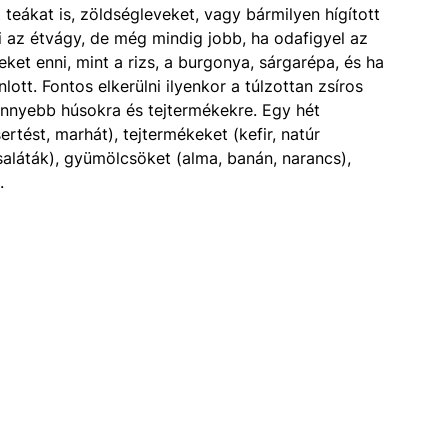
t teákat is, zöldségleveket, vagy bármilyen hígított
 az étvágy, de még mindig jobb, ha odafigyel az
ket enni, mint a rizs, a burgonya, sárgarépa, és ha
ott. Fontos elkerülni ilyenkor a túlzottan zsíros
 könnyebb húsokra és tejtermékekre. Egy hét
rtést, marhát), tejtermékeket (kefir, natúr
saláták), gyümölcsöket (alma, banán, narancs),
.