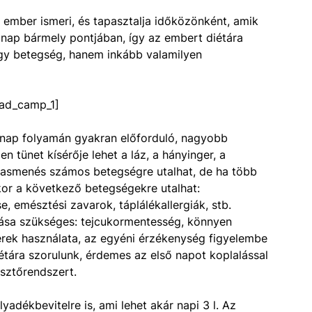
ember ismeri, és tapasztalja időközönként, amik
a nap bármely pontjában, így az embert diétára
y betegség, hanem inkább valamilyen
ad_camp_1]
nap folyamán gyakran előforduló, nagyobb
n tünet kísérője lehet a láz, a hányinger, a
A hasmenés számos betegségre utalhat, de ha több
kor a következő betegségekre utalhat:
 emésztési zavarok, táplálékallergiák, stb.
ása szükséges: tejcukormentesség, könnyen
erek használata, az egyéni érzékenység figyelembe
iétára szorulunk, érdemes az első napot koplalással
észtőrendszert.
yadékbevitelre is, ami lehet akár napi 3 l. Az