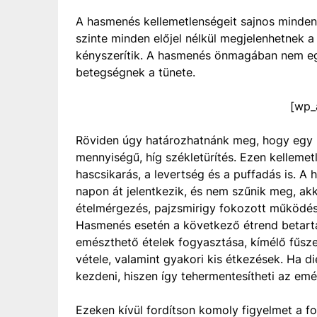
A hasmenés kellemetlenségeit sajnos minden 
szinte minden előjel nélkül megjelenhetnek 
kényszerítik. A hasmenés önmagában nem eg
betegségnek a tünete.
[wp_
Röviden úgy határozhatnánk meg, hogy egy 
mennyiségű, híg székletürítés. Ezen kellemetle
hascsikarás, a levertség és a puffadás is. 
napon át jelentkezik, és nem szűnik meg, ak
ételmérgezés, pajzsmirigy fokozott működése,
Hasmenés esetén a következő étrend betart
emészthető ételek fogyasztása, kímélő fűsz
vétele, valamint gyakori kis étkezések. Ha d
kezdeni, hiszen így tehermentesítheti az em
Ezeken kívül fordítson komoly figyelmet a fol