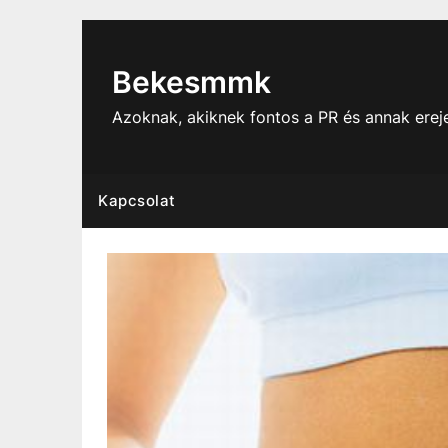
Skip
to
content
Bekesmmk
Azoknak, akiknek fontos a PR és annak ere
Kapcsolat