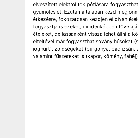
elveszített elektrolitok pótlására fogyasztha
gyümölcslét. Ezután általában kezd megjönni
étkezésre, fokozatosan kezdjen el olyan étele
fogyasztja is ezeket, mindenképpen főve ajánl
ételeket, de lassanként vissza lehet állni a
elteltével már fogyaszthat sovány húsokat (se
joghurt), zöldségeket (burgonya, padlizsán, 
valamint fűszereket is (kapor, kömény, fahéj)