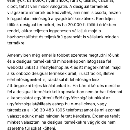
esernyők, karkötők, nyakláncok, ruhák, táskák, csizmát,
cipőt, tehát van miből válogatni. A desigual termékek
világszerte ismertek és kedveltek, ami nem is csoda, hiszen
kifogástalan minőségű anyagokból készülnek. Rendeljen
tőlünk desigual terméket, és ha 20.000 ft fölötti értékben
rendel, akkor teljesen ingyenesen vállaljuk majd a
házhozszállítást és teljeskörű garanciát is vállalunk minden
termékre.
Amennyiben még ennél is többet szeretne megtudni rólunk
és a desigual termékekről mindenképpen látogassa fel
weboldalunkat a lifestyleshop.hu-t és itt megtekintheti majd
a különböző desigual termékek árait, illusztrációit, illetve
elérhetőségeinket is, ráadásul itt lehetősége lesz
átböngészni teljes kínálatunkat is. Ha bármi kérdés merülne
fel a desigual termékekkel kapcsolatban nem árthat felvenni
a kapcsolatot együttműködő ügyfélszolgálatunkkal az
ugyfelszolgalat@lifestyleshop.hu e-mail címen, vagy
tárcsázza a +36 30 483 1395 telefonszámot és mi azonnal
választ adunk majd minden feltett kérdésre. Érdemes tehát
minket választani ha desigual termékekre vágyik de nem
szeretne túl sokat költeni.