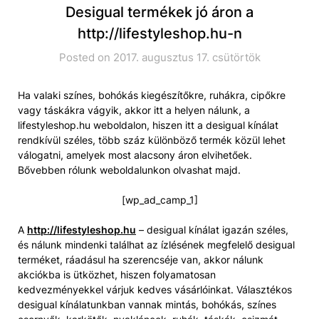
Desigual termékek jó áron a
http://lifestyleshop.hu-n
Posted on 2017. augusztus 17. csütörtök
Ha valaki színes, bohókás kiegészítőkre, ruhákra, cipőkre
vagy táskákra vágyik, akkor itt a helyen nálunk, a
lifestyleshop.hu weboldalon, hiszen itt a desigual kínálat
rendkívül széles, több száz különböző termék közül lehet
válogatni, amelyek most alacsony áron elvihetőek.
Bővebben rólunk weboldalunkon olvashat majd.
[wp_ad_camp_1]
A
http://lifestyleshop.hu
– desigual kínálat igazán széles,
és nálunk mindenki találhat az ízlésének megfelelő desigual
terméket, ráadásul ha szerencséje van, akkor nálunk
akciókba is ütközhet, hiszen folyamatosan
kedvezményekkel várjuk kedves vásárlóinkat. Választékos
desigual kínálatunkban vannak mintás, bohókás, színes