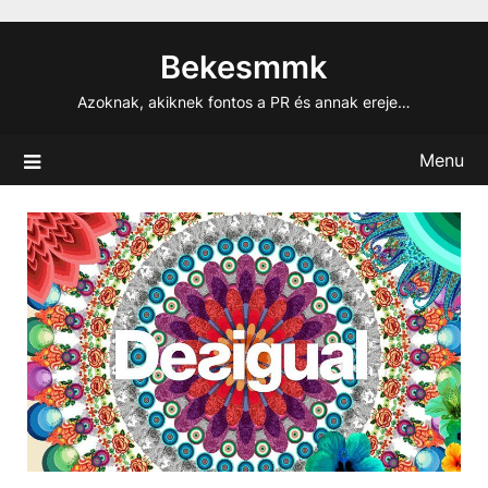
Skip
to
Bekesmmk
content
Azoknak, akiknek fontos a PR és annak ereje…
Menu