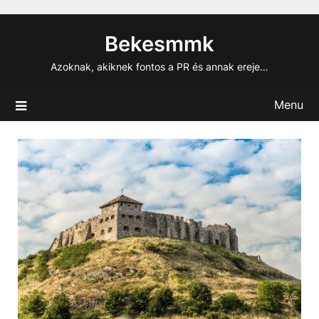
Skip
to
Bekesmmk
content
Azoknak, akiknek fontos a PR és annak ereje…
Menu