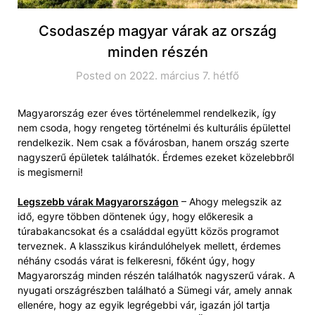
Csodaszép magyar várak az ország
minden részén
Posted on 2022. március 7. hétfő
Magyarország ezer éves történelemmel rendelkezik, így
nem csoda, hogy rengeteg történelmi és kulturális épülettel
rendelkezik. Nem csak a fővárosban, hanem ország szerte
nagyszerű épületek találhatók. Érdemes ezeket közelebbről
is megismerni!
Legszebb várak Magyarországon
– Ahogy melegszik az
idő, egyre többen döntenek úgy, hogy előkeresik a
túrabakancsokat és a családdal együtt közös programot
terveznek. A klasszikus kirándulóhelyek mellett, érdemes
néhány csodás várat is felkeresni, főként úgy, hogy
Magyarország minden részén találhatók nagyszerű várak. A
nyugati országrészben található a Sümegi vár, amely annak
ellenére, hogy az egyik legrégebbi vár, igazán jól tartja