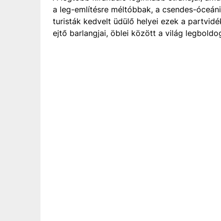
a leg-említésre méltóbbak, a csendes-óceáni, 
turisták kedvelt üdülő helyei ezek a partvid
ejtő barlangjai, öblei között a világ legbol