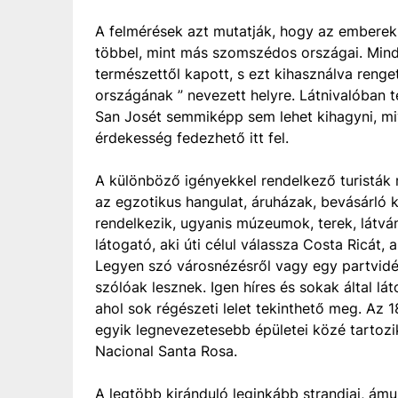
A felmérések azt mutatják, hogy az emberek 
többel, mint más szomszédos országai. Mindö
természettől kapott, s ezt kihasználva renge
országának ” nevezett helyre. Látnivalóban t
San Josét semmiképp sem lehet kihagyni, mi
érdekesség fedezhető itt fel.
A különböző igényekkel rendelkező turisták 
az egzotikus hangulat, áruházak, bevásárló kö
rendelkezik, ugyanis múzeumok, terek, látvá
látogató, aki úti célul válassza Costa Ricát,
Legyen szó városnézésről vagy egy partvidék 
szólóak lesznek. Igen híres és sokak által 
ahol sok régészeti lelet tekinthető meg. Az 
egyik legnevezetesebb épületei közé tartozik
Nacional Santa Rosa.
A legtöbb kiránduló leginkább strandjai, ámul