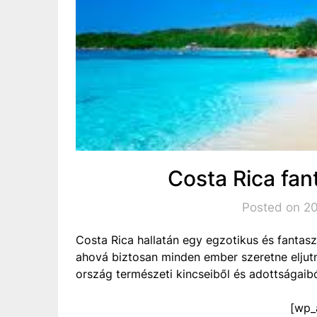
Costa Rica fant
Posted on 20
Costa Rica hallatán egy egzotikus és fantasz
ahová biztosan minden ember szeretne eljutn
ország természeti kincseiből és adottságaibó
[wp_