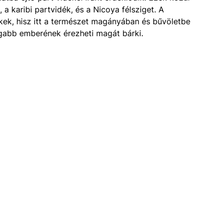
a karibi partvidék, és a Nicoya félsziget. A
ékek, hisz itt a természet magányában és bűvöletbe
dogabb emberének érezheti magát bárki.