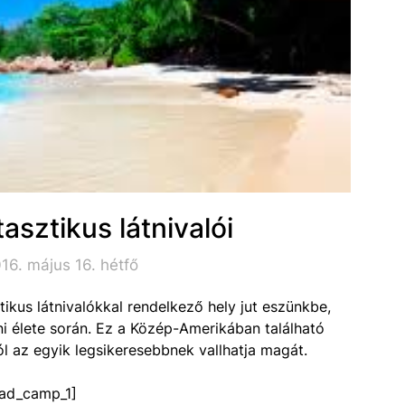
asztikus látnivalói
16. május 16. hétfő
tikus látnivalókkal rendelkező hely jut eszünkbe,
i élete során. Ez a Közép-Amerikában található
l az egyik legsikeresebbnek vallhatja magát.
ad_camp_1]