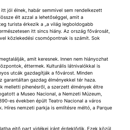
itt jól élnek, habár semmivel sem rendelkezett
ssze élt azzal a lehetőséggel, amit a
teg turista érkezik a „a világ legboldogabb
ermészetesen itt sincs hiány. Az ország fővárosát,
vel közlekedési csomópontnak is számít. Sok
megtalálják, amit keresnek. Innen nem hiányozhat
zpontok, éttermek. Kulturális látnivalókkal is
nyos utcák gazdagítják a fővárost. Minden
 az garantáltan gazdag élményekkel tér haza.
melletti pihenésről, a szerzett élmények éltre
látogatott a Museo Nacional, a Nemzeti Múzeum,
1890-es években épült Teatro Nacional a város
. Híres nemzeti parkja is említésre méltó, a Parque
atba ejtő part vidékei iránt érdeklődik. Ezek közül