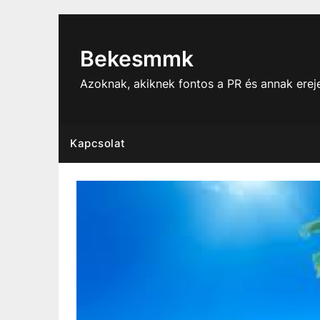
Skip
to
content
Bekesmmk
Azoknak, akiknek fontos a PR és annak ere
Kapcsolat