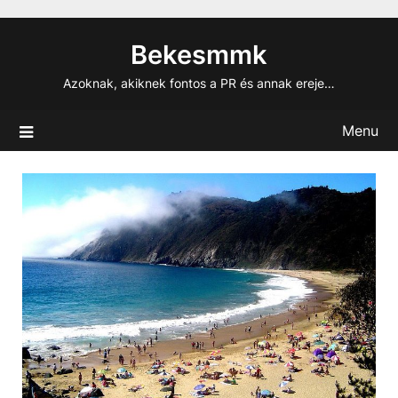
Skip
to
Bekesmmk
content
Azoknak, akiknek fontos a PR és annak ereje…
Menu