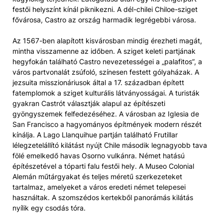
festői helyszínt kínál piknikezni. A dél-chilei Chiloe-sziget
fővárosa, Castro az ország harmadik legrégebbi városa.
Az 1567-ben alapított kisvárosban mindig érezheti magát,
mintha visszamenne az időben. A sziget keleti partjának
hegyfokán található Castro nevezetességei a „palafitos”, a
város partvonalát zsúfoló, színesen festett gólyaházak. A
jezsuita misszionáriusok által a 17. században épített
fatemplomok a sziget kulturális látványosságai. A turisták
gyakran Castrót választják alapul az építészeti
gyöngyszemek felfedezéséhez. A városban az Iglesia de
San Francisco a hagyományos építmények modern részét
kínálja. A Lago Llanquihue partján található Frutillar
lélegzetelállító kilátást nyújt Chile második legnagyobb tava
fölé emelkedő havas Osorno vulkánra. Német hatású
építészetével a tóparti falu festői hely. A Museo Colonial
Alemán műtárgyakat és teljes méretű szerkezeteket
tartalmaz, amelyeket a város eredeti német telepesei
használtak. A szomszédos kertekből panorámás kilátás
nyílik egy csodás tóra.