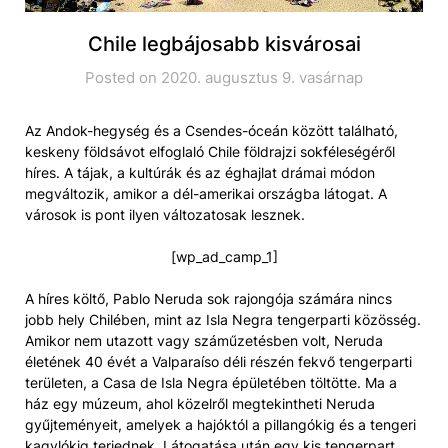
Chile legbájosabb kisvárosai
Posted on 2020. augusztus 9. vasárnap
Az Andok-hegység és a Csendes-óceán között található,
keskeny földsávot elfoglaló Chile földrajzi sokféleségéről
híres. A tájak, a kultúrák és az éghajlat drámai módon
megváltozik, amikor a dél-amerikai országba látogat. A
városok is pont ilyen változatosak lesznek.
[wp_ad_camp_1]
A híres költő, Pablo Neruda sok rajongója számára nincs
jobb hely Chilében, mint az Isla Negra tengerparti közösség.
Amikor nem utazott vagy száműzetésben volt, Neruda
életének 40 évét a Valparaíso déli részén fekvő tengerparti
területen, a Casa de Isla Negra épületében töltötte. Ma a
ház egy múzeum, ahol közelről megtekintheti Neruda
gyűjteményeit, amelyek a hajóktól a pillangókig és a tengeri
kagylókig terjednek. Látogatása után egy kis tengerpart