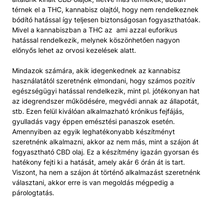
térnek el a THC, kannabisz olajtól, hogy nem rendelkeznek
bódító hatással így teljesen biztonságosan fogyaszthatóak.
Mivel a kannabiszban a THC az ami azzal euforikus
hatással rendelkezik, melynek köszönhetően nagyon
előnyős lehet az orvosi kezelések alatt.
Mindazok számára, akik idegenkednek az kannabisz
használatától szeretnénk elmondani, hogy számos pozitív
egészségügyi hatással rendelkezik, mint pl. jótékonyan hat
az idegrendszer működésére, megvédi annak az állapotát,
stb. Ezen felül kiválóan alkalmazható krónikus fejfájás,
gyulladás vagy éppen emésztési panaszok esetén.
Amennyiben az egyik leghatékonyabb készítményt
szeretnénk alkalmazni, akkor az nem más, mint a szájon át
fogyasztható CBD olaj. Ez a készítmény igazán gyorsan és
hatékony fejti ki a hatását, amely akár 6 órán át is tart.
Viszont, ha nem a szájon át történő alkalmazást szeretnénk
választani, akkor erre is van megoldás mégpedig a
párologtatás.