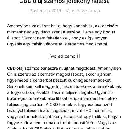
CBD olaj számos jótékony hatása
Posted on 2019. május 5. vasárnap
Amennyiben valaki azt hallja, hogy kannabisz, akkor elsőre
mindenkinek egy tiltott szer jut eszébe, illetve egy bódult
állapot. Viszont nem feltétlen kell, hogy ez így legyen,
ugyanis egy másik változatát is érdemes megismerni.
[wp_ad_camp_1]
CBD olaj
számos panaszra nyújthat megoldást. Amennyiben
Ön is szereti az alternatív megoldásokat, akkor ajánlom
figyelmébe a kenderből készült különleges termékeket.
Senkinek sem kell megijedni, hiszen ezeknek a termékeknek
a fogyasztása, és előállítása is teljesen legális. Ugyanis a
különleges termékek előállításához ipari kendert termelnek
teljesen jogszerűen. A CBD termékek fogyasztása azért
bizonyul teljesen biztonságosnak, mivel THC mentesek,
vagyis a termékek a jótékony hatásukat úgy fejtik ki, hogy a
fogyasztókra nem hatnak a tudatmódosítóként. Vagyis az
általunk kínált CBD olajok, illetve más termékek, abban