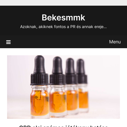
Skip
to
Bekesmmk
content
Azoknak, akiknek fontos a PR és annak ereje…
Menu