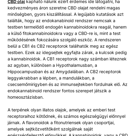
CBD olaj
kapható nálunk ezért érdemes ide látogatni, ha
kedvezményes áron szeretne CBD olajat rendelni magas
minőségben, gyors kiszállítással. A legújabb kutatások azt
találták, hogy az endokanabinoid rendszer nemcsak a
testben termelődő endogén kannabinoidokra reagál, hanem
a külső fitokannabinoidokra vagy a CBD-re is, mint a test
működésének fokozására szolgáló eszköz. A rendszeren
belül a CB1 és CB2 receptorok találhatók meg az egész
testben. Ezek az idegsejtek egyfajta zárak, a kulcsok pedig
a kannabinoidok. A CB1 receptorok nagy számban léteznek
az agyban, különösen a Hypothalamusban, a
Hippocampusban és az Amygdalában. A CB2 receptorok
leggyakrabban a lépben, a mandulákban, a
csecsemőmirigyben és az immunsejtekben fordulnak elő. Az
endokannabinoid rendszer fontos szerepet játszik a
homeosztázisban.
A terpének olyan illatos olajok, amelyek az emberi test
receptoraihoz kötődnek, és számos egészségügyi előnnyel
járnak. A flavonoidok a fitonutriensek olyan csoportjai,
amelyek sejtközvetítőként szolgálnak saját
egészségfejlesztő előnyökkel. A kannabinoidok, vagy a CBD