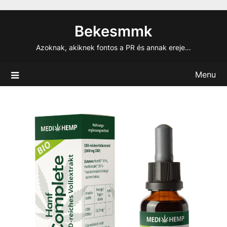
Skip
to
Bekesmmk
content
Azoknak, akiknek fontos a PR és annak ereje…
Menu