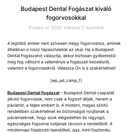
Budapest Dental Fogászat kiváló
fogorvosokkal
Posted on 2020. március 7. szombat
A legtöbb ember nem szívesen megy fogorvoshoz, aminek
általában a rossz tapasztalatok az okai. Ha a Budapest
Dental Fogászatot választja, akkor biztosan gyökerestül
meg fog változni a véleménye a fogászati kezelésről,
valamint a fogorvosokról. Válassza Ön is a szakértelmet!
[wp_ad_camp_1]
Budapest Dental Fogászat
– Budapest Dental csapatát
alkotó fogorvosok, nem csak a fogsort látják, hanem a
pácienst, a teljes embert is. A modern, magas szintű
rendelőben szakértelmet és biztonságot nyújtanak a
pácienseknek, hogy azok elégedetten és ragyogó,
egészséges fogsorral tudjanak távozni a rendelőből. A
mindennapi fogászati teendőket, úgy, mint fogtömés,