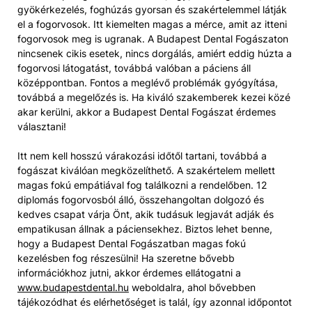
gyökérkezelés, foghúzás gyorsan és szakértelemmel látják
el a fogorvosok. Itt kiemelten magas a mérce, amit az itteni
fogorvosok meg is ugranak. A Budapest Dental Fogászaton
nincsenek cikis esetek, nincs dorgálás, amiért eddig húzta a
fogorvosi látogatást, továbbá valóban a páciens áll
középpontban. Fontos a meglévő problémák gyógyítása,
továbbá a megelőzés is. Ha kiváló szakemberek kezei közé
akar kerülni, akkor a Budapest Dental Fogászat érdemes
választani!
Itt nem kell hosszú várakozási időtől tartani, továbbá a
fogászat kiválóan megközelíthető. A szakértelem mellett
magas fokú empátiával fog találkozni a rendelőben. 12
diplomás fogorvosból álló, összehangoltan dolgozó és
kedves csapat várja Önt, akik tudásuk legjavát adják és
empatikusan állnak a páciensekhez. Biztos lehet benne,
hogy a Budapest Dental Fogászatban magas fokú
kezelésben fog részesülni! Ha szeretne bővebb
információkhoz jutni, akkor érdemes ellátogatni a
www.budapestdental.hu
weboldalra, ahol bővebben
tájékozódhat és elérhetőséget is talál, így azonnal időpontot