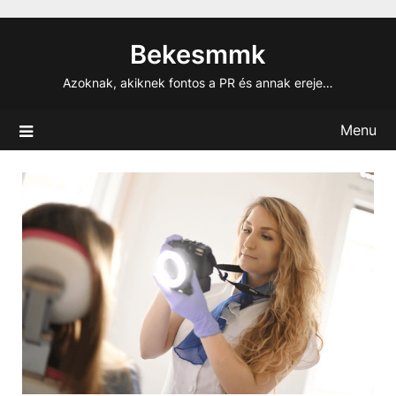
Skip
to
Bekesmmk
content
Azoknak, akiknek fontos a PR és annak ereje…
Menu