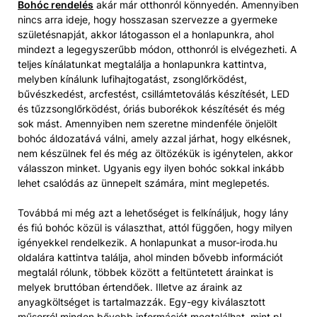
Bohóc rendelés
akár már otthonról könnyedén. Amennyiben
nincs arra ideje, hogy hosszasan szervezze a gyermeke
születésnapját, akkor látogasson el a honlapunkra, ahol
mindezt a legegyszerűbb módon, otthonról is elvégezheti. A
teljes kínálatunkat megtalálja a honlapunkra kattintva,
melyben kínálunk lufihajtogatást, zsonglőrködést,
bűvészkedést, arcfestést, csillámtetoválás készítését, LED
és tűzzsonglőrködést, óriás buborékok készítését és még
sok mást. Amennyiben nem szeretne mindenféle önjelölt
bohóc áldozatává válni, amely azzal járhat, hogy elkésnek,
nem készülnek fel és még az öltözékük is igénytelen, akkor
válasszon minket. Ugyanis egy ilyen bohóc sokkal inkább
lehet csalódás az ünnepelt számára, mint meglepetés.
Továbbá mi még azt a lehetőséget is felkínáljuk, hogy lány
és fiú bohóc közül is választhat, attól függően, hogy milyen
igényekkel rendelkezik. A honlapunkat a musor-iroda.hu
oldalára kattintva találja, ahol minden bővebb információt
megtalál rólunk, többek között a feltüntetett árainkat is
melyek bruttóban értendőek. Illetve az áraink az
anyagköltséget is tartalmazzák. Egy-egy kiválasztott
műsorról minden bővebb információt megtalálhat, mint pl.