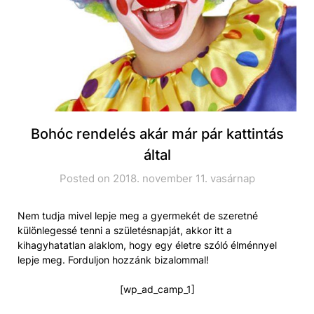
Bohóc rendelés akár már pár kattintás
által
Posted on 2018. november 11. vasárnap
Nem tudja mivel lepje meg a gyermekét de szeretné
különlegessé tenni a születésnapját, akkor itt a
kihagyhatatlan alaklom, hogy egy életre szóló élménnyel
lepje meg. Forduljon hozzánk bizalommal!
[wp_ad_camp_1]