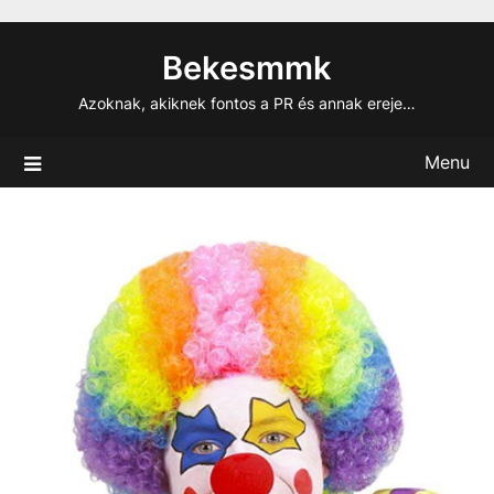
Skip
to
Bekesmmk
content
Azoknak, akiknek fontos a PR és annak ereje…
Menu