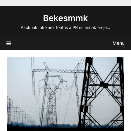
Skip
to
Bekesmmk
content
Azoknak, akiknek fontos a PR és annak ereje…
Menu