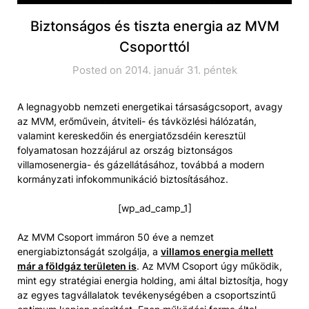
Biztonságos és tiszta energia az MVM
Csoporttól
Posted on 2014. január 31. péntek
A legnagyobb nemzeti energetikai társaságcsoport, avagy
az MVM, erőművein, átviteli- és távközlési hálózatán,
valamint kereskedőin és energiatőzsdéin keresztül
folyamatosan hozzájárul az ország biztonságos
villamosenergia- és gázellátásához, továbbá a modern
kormányzati infokommunikáció biztosításához.
[wp_ad_camp_1]
Az MVM Csoport immáron 50 éve a nemzet
energiabiztonságát szolgálja, a
villamos energia mellett
már a földgáz területen is
. Az MVM Csoport úgy működik,
mint egy stratégiai energia holding, ami által biztosítja, hogy
az egyes tagvállalatok tevékenységében a csoportszintű