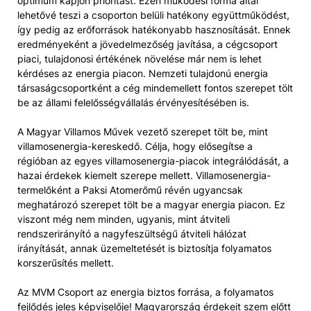
optimum kapjon prioritást. Ezen működési forma által
lehetővé teszi a csoporton belüli hatékony együttműködést,
így pedig az erőforrások hatékonyabb hasznosítását. Ennek
eredményeként a jövedelmezőség javítása, a cégcsoport
piaci, tulajdonosi értékének növelése már nem is lehet
kérdéses az energia piacon. Nemzeti tulajdonú energia
társaságcsoportként a cég mindemellett fontos szerepet tölt
be az állami felelősségvállalás érvényesítésében is.
A Magyar Villamos Művek vezető szerepet tölt be, mint
villamosenergia-kereskedő. Célja, hogy elősegítse a
régióban az egyes villamosenergia-piacok integrálódását, a
hazai érdekek kiemelt szerepe mellett. Villamosenergia-
termelőként a Paksi Atomerőmű révén ugyancsak
meghatározó szerepet tölt be a magyar energia piacon. Ez
viszont még nem minden, ugyanis, mint átviteli
rendszerirányító a nagyfeszültségű átviteli hálózat
irányítását, annak üzemeltetését is biztosítja folyamatos
korszerűsítés mellett.
Az MVM Csoport az energia biztos forrása, a folyamatos
fejlődés jeles képviselője! Magyarország érdekeit szem előtt