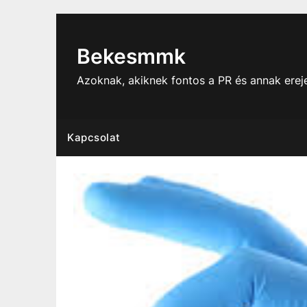
Skip
to
content
Bekesmmk
Azoknak, akiknek fontos a PR és annak ere
Kapcsolat