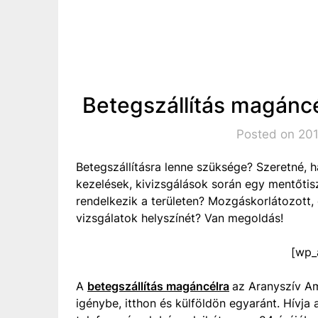
Betegszállítás magáncé
Posted on 201
Betegszállításra lenne szüksége? Szeretné, 
kezelések, kivizsgálások során egy mentőtis
rendelkezik a területen? Mozgáskorlátozott,
vizsgálatok helyszínét? Van megoldás!
[wp_
A
betegszállítás magáncélra
az Aranyszív Am
igénybe, itthon és külföldön egyaránt. Hí