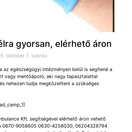
lra gyorsan, elérhető áron
5. október 7. szerda
ha az egészségügyi intézményen belül is segítené a
zt vagy mentőápoló, aki nagy tapasztalattal
 és nehezen tudja megközelíteni a szükséges
ad_camp_1]
bulance Kft. segítségével elérhető áron vehető
vja a 0670-9058605 0630-4258030, 06204328794