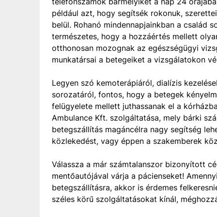
telefonszámok bármelyikét a nap 24 órájába
például azt, hogy segítsék rokonuk, szerett
belül. Rohanó mindennapjainkban a család so
természetes, hogy a hozzáértés mellett olya
otthonosan mozognak az egészségügyi vizsgá
munkatársai a betegeiket a vizsgálatokon vé
Legyen szó kemoterápiáról, dialízis kezelése
sorozatáról, fontos, hogy a betegek kényel
felügyelete mellett juthassanak el a kórházba
Ambulance Kft. szolgáltatása, mely bárki szá
betegszállítás magáncélra nagy segítség le
közlekedést, vagy éppen a szakemberek köz
Válassza a már számtalanszor bizonyított cég
mentőautójával várja a pácienseket! Amenny
betegszállításra, akkor is érdemes felkeresni
széles körű szolgáltatásokat kínál, méghozzá