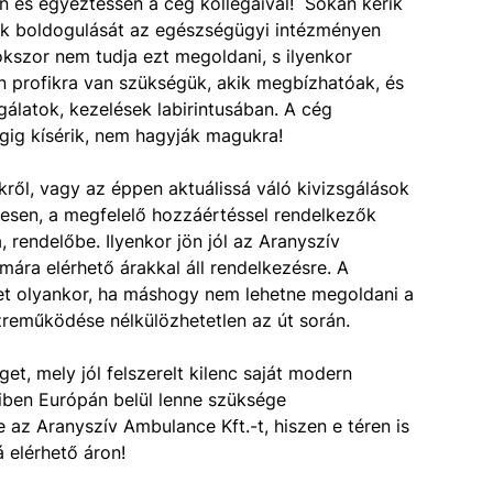
n és egyeztessen a cég kollegáival! Sokan kérik
eik boldogulását az egészségügyi intézményen
kszor nem tudja ezt megoldani, s ilyenkor
n profikra van szükségük, akik megbízhatóak, és
latok, kezelések labirintusában. A cég
gig kísérik, nem hagyják magukra!
kről, vagy az éppen aktuálissá váló kivizsgálások
mesen, a megfelelő hozzáértéssel rendelkezők
, rendelőbe. Ilyenkor jön jól az Aranyszív
mára elérhető árakkal áll rendelkezésre. A
het olyankor, ha máshogy nem lehetne megoldani a
reműködése nélkülözhetetlen az út során.
et, mely jól felszerelt kilenc saját modern
iben Európán belül lenne szüksége
e az Aranyszív Ambulance Kft.-t, hiszen e téren is
 elérhető áron!