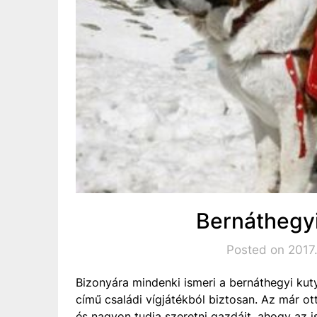
Bernáthegy
Posted on 2017.
Bizonyára mindenki ismeri a bernáthegyi kut
című családi vígjátékból biztosan. Az már ott 
és nagyon tudja szeretni gazdáit, ahogy az is