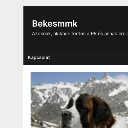
Skip
to
content
Bekesmmk
Azoknak, akiknek fontos a PR és annak ere
Kapcsolat