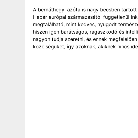
A bernáthegyi azóta is nagy becsben tartott
Habár európai származásától függetlenül inká
megtalálható, mint kedves, nyugodt természet
hiszen igen barátságos, ragaszkodó és intelli
nagyon tudja szeretni, és ennek megfelelően 
közelségüket, így azoknak, akiknek nincs idej