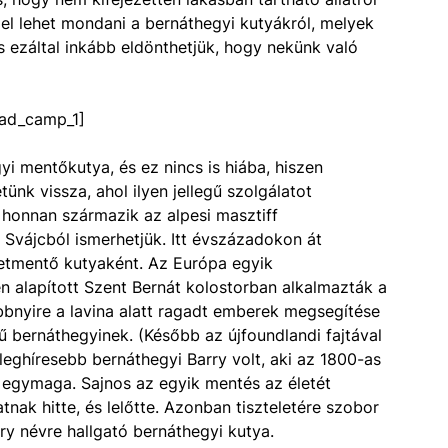
 el lehet mondani a bernáthegyi kutyákról, melyek
és ezáltal inkább eldönthetjük, hogy nekünk való
ad_camp_1]
yi mentőkutya, és ez nincs is hiába, hiszen
tünk vissza, ahol ilyen jellegű szolgálatot
 honnan származik az alpesi masztiff
Svájcból ismerhetjük. Itt évszázadokon át
letmentő kutyaként. Az Európa egyik
 alapított Szent Bernát kolostorban alkalmazták a
öbbnyire a lavina alatt ragadt emberek megsegítése
rű bernáthegyinek. (Később az újfoundlandi fajtával
leghíresebb bernáthegyi Barry volt, aki az 1800-as
egymaga. Sajnos az egyik mentés az életét
tnak hitte, és lelőtte. Azonban tiszteletére szobor
ry névre hallgató bernáthegyi kutya.