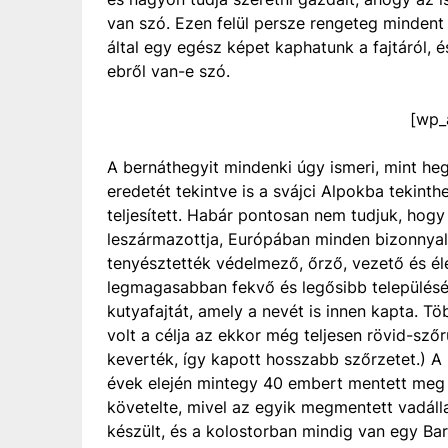
van szó. Ezen felül persze rengeteg mindent
által egy egész képet kaphatunk a fajtáról, 
ebről van-e szó.
[wp_
A bernáthegyit mindenki úgy ismeri, mint heg
eredetét tekintve is a svájci Alpokba tekinthe
teljesített. Habár pontosan nem tudjuk, hogy
leszármazottja, Európában minden bizonnyal 
tenyésztették védelmező, őrző, vezető és é
legmagasabban fekvő és legősibb településén
kutyafajtát, amely a nevét is innen kapta. T
volt a célja az ekkor még teljesen rövid-sző
keverték, így kapott hosszabb szőrzetet.) A 
évek elején mintegy 40 embert mentett meg 
követelte, mivel az egyik megmentett vadálla
készült, és a kolostorban mindig van egy Bar