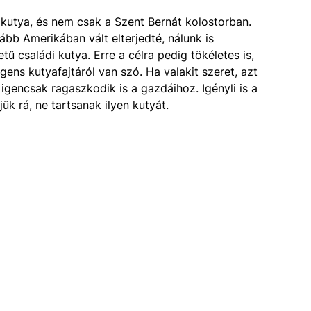
 kutya, és nem csak a Szent Bernát kolostorban.
bb Amerikában vált elterjedté, nálunk is
ű családi kutya. Erre a célra pedig tökéletes is,
gens kutyafajtáról van szó. Ha valakit szeret, azt
igencsak ragaszkodik is a gazdáihoz. Igényli is a
ük rá, ne tartsanak ilyen kutyát.