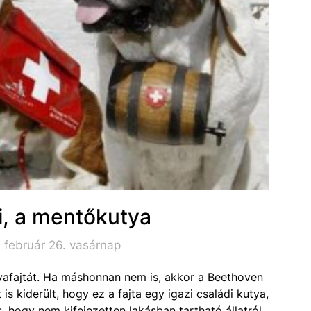
i, a mentőkutya
 február 26. vasárnap
yafajtát. Ha máshonnan nem is, akkor a Beethoven
is kiderült, hogy ez a fajta egy igazi családi kutya,
, hogy nem kifejezetten lakásban tartható állatról