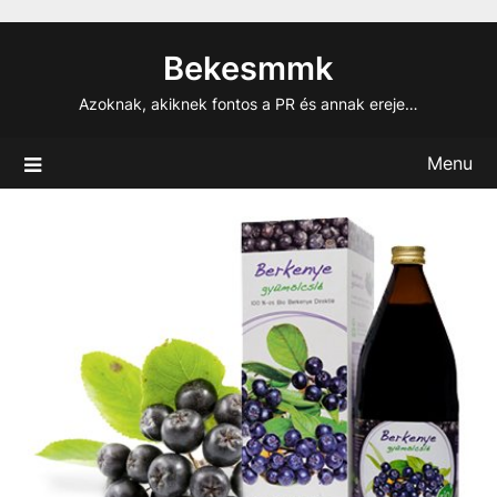
Skip
to
Bekesmmk
content
Azoknak, akiknek fontos a PR és annak ereje…
Menu