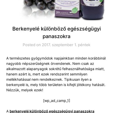
Berkenyelé különböző egészségügyi
panaszokra
Posted on 2017. szeptember 1. péntek
A természetes gyógymódok napjainkban minden korábbinál
nagyobb népszerűségnek örvendenek. Nem csak az
alkalmazott alapanyagok sokrétű felhasználhatósága miatt,
hanem azért is, mert ezek rendszerint semmilyen
mellékhatással nem rendelkeznek. Tipikusan ilyen a
berkenyelé is, mely több területen is kifejti jótékony hatását.
Nézzük, melyek ezek!
[wp_ad_camp_1]
A
berkenyelé különböző egészségügyi panaszokra