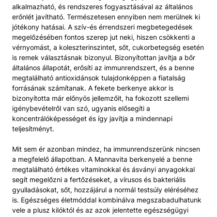
alkalmazható, és rendszeres fogyasztásával az általános
erőnlét javítható. Természetesen ennyiben nem merülnek ki
jótékony hatásai. A szív-és érrendszeri megbetegedések
megelőzésében fontos szerep jut neki, hiszen csökkenti a
vérnyomást, a koleszterinszintet, sőt, cukorbetegség esetén
is remek választásnak bizonyul. Bizonyítottan javítja a bőr
általános állapotát, erősíti az immunrendszert, és a benne
megtalálható antioxidánsok tulajdonképpen a fiatalság
forrásának számítanak. A fekete berkenye akkor is
bizonyította már előnyös jellemzőit, ha fokozott szellemi
igénybevételről van szó, ugyanis elősegíti a
koncentrálóképességet és így javítja a mindennapi
teljesítményt.
Mit sem ér azonban mindez, ha immunrendszerünk nincsen
a megfelelő állapotban. A Mannavita berkenyelé a benne
megtalálható értékes vitaminokkal és ásványi anyagokkal
segít megelőzni a fertőzéseket, a vírusos és bakteriális
gyulladásokat, sőt, hozzájárul a normál testsúly eléréséhez
is. Egészséges életmóddal kombinálva megszabadulhatunk
vele a plusz kilóktól és az azok jelentette egészségügyi