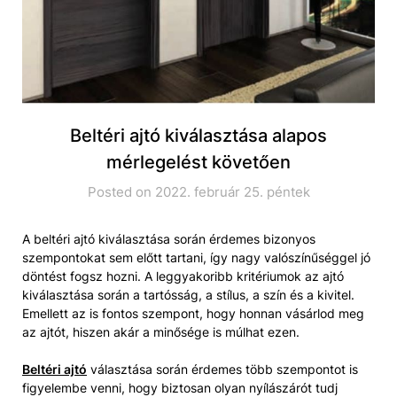
Beltéri ajtó kiválasztása alapos
mérlegelést követően
Posted on 2022. február 25. péntek
A beltéri ajtó kiválasztása során érdemes bizonyos
szempontokat sem előtt tartani, így nagy valószínűséggel jó
döntést fogsz hozni. A leggyakoribb kritériumok az ajtó
kiválasztása során a tartósság, a stílus, a szín és a kivitel.
Emellett az is fontos szempont, hogy honnan vásárlod meg
az ajtót, hiszen akár a minősége is múlhat ezen.
Beltéri ajtó
választása során érdemes több szempontot is
figyelembe venni, hogy biztosan olyan nyílászárót tudj