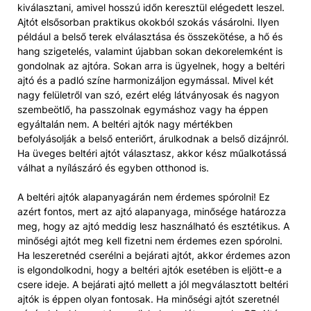
kiválasztani, amivel hosszú időn keresztül elégedett leszel.
Ajtót elsősorban praktikus okokból szokás vásárolni. Ilyen
például a belső terek elválasztása és összekötése, a hő és
hang szigetelés, valamint újabban sokan dekorelemként is
gondolnak az ajtóra. Sokan arra is ügyelnek, hogy a beltéri
ajtó és a padló színe harmonizáljon egymással. Mivel két
nagy felületről van szó, ezért elég látványosak és nagyon
szembeötlő, ha passzolnak egymáshoz vagy ha éppen
egyáltalán nem. A beltéri ajtók nagy mértékben
befolyásolják a belső enteriőrt, árulkodnak a belső dizájnról.
Ha üveges beltéri ajtót választasz, akkor kész műalkotássá
válhat a nyílászáró és egyben otthonod is.
A beltéri ajtók alapanyagárán nem érdemes spórolni! Ez
azért fontos, mert az ajtó alapanyaga, minősége határozza
meg, hogy az ajtó meddig lesz használható és esztétikus. A
minőségi ajtót meg kell fizetni nem érdemes ezen spórolni.
Ha leszeretnéd cserélni a bejárati ajtót, akkor érdemes azon
is elgondolkodni, hogy a beltéri ajtók esetében is eljött-e a
csere ideje. A bejárati ajtó mellett a jól megválasztott beltéri
ajtók is éppen olyan fontosak. Ha minőségi ajtót szeretnél