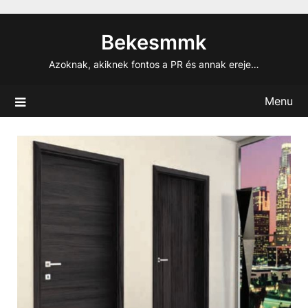
Skip
to
Bekesmmk
content
Azoknak, akiknek fontos a PR és annak ereje…
Menu