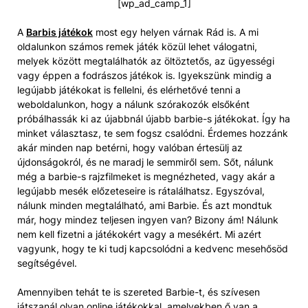
[wp_ad_camp_1]
A
Barbis játékok
most egy helyen várnak Rád is. A mi
oldalunkon számos remek játék közül lehet válogatni,
melyek között megtalálhatók az öltöztetős, az ügyességi
vagy éppen a fodrászos játékok is. Igyekszünk mindig a
legújabb játékokat is fellelni, és elérhetővé tenni a
weboldalunkon, hogy a nálunk szórakozók elsőként
próbálhassák ki az újabbnál újabb barbie-s játékokat. Így ha
minket választasz, te sem fogsz csalódni. Érdemes hozzánk
akár minden nap betérni, hogy valóban értesülj az
újdonságokról, és ne maradj le semmiről sem. Sőt, nálunk
még a barbie-s rajzfilmeket is megnézheted, vagy akár a
legújabb mesék előzeteseire is rátalálhatsz. Egyszóval,
nálunk minden megtalálható, ami Barbie. És azt mondtuk
már, hogy mindez teljesen ingyen van? Bizony ám! Nálunk
nem kell fizetni a játékokért vagy a mesékért. Mi azért
vagyunk, hogy te ki tudj kapcsolódni a kedvenc mesehősöd
segítségével.
Amennyiben tehát te is szereted Barbie-t, és szívesen
játszanál olyan online játékokkal, amelyekben ő van a