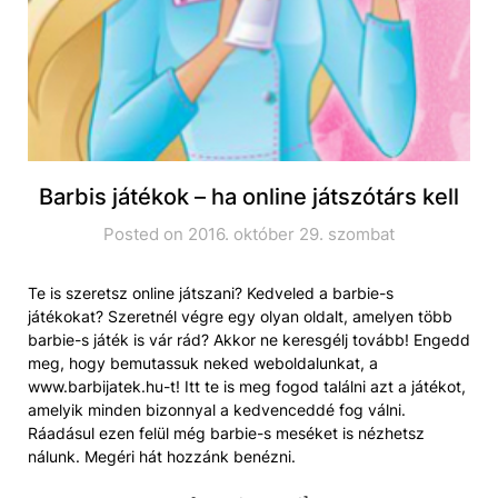
Barbis játékok – ha online játszótárs kell
Posted on 2016. október 29. szombat
Te is szeretsz online játszani? Kedveled a barbie-s
játékokat? Szeretnél végre egy olyan oldalt, amelyen több
barbie-s játék is vár rád? Akkor ne keresgélj tovább! Engedd
meg, hogy bemutassuk neked weboldalunkat, a
www.barbijatek.hu-t! Itt te is meg fogod találni azt a játékot,
amelyik minden bizonnyal a kedvenceddé fog válni.
Ráadásul ezen felül még barbie-s meséket is nézhetsz
nálunk. Megéri hát hozzánk benézni.