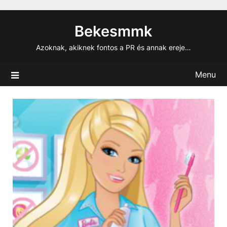
Skip
to
Bekesmmk
content
Azoknak, akiknek fontos a PR és annak ereje…
Menu