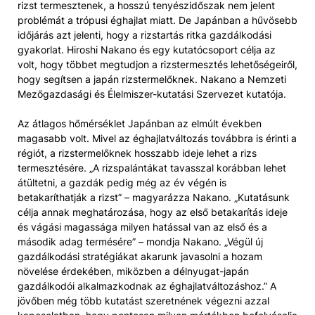
rizst termesztenek, a hosszú tenyészidőszak nem jelent
problémát a trópusi éghajlat miatt. De Japánban a hűvösebb
időjárás azt jelenti, hogy a rizstartás ritka gazdálkodási
gyakorlat. Hiroshi Nakano és egy kutatócsoport célja az
volt, hogy többet megtudjon a rizstermesztés lehetőségeiről,
hogy segítsen a japán rizstermelőknek. Nakano a Nemzeti
Mezőgazdasági és Élelmiszer-kutatási Szervezet kutatója.
Az átlagos hőmérséklet Japánban az elmúlt években
magasabb volt. Mivel az éghajlatváltozás továbbra is érinti a
régiót, a rizstermelőknek hosszabb ideje lehet a rizs
termesztésére. „A rizspalántákat tavasszal korábban lehet
átültetni, a gazdák pedig még az év végén is
betakaríthatják a rizst” – magyarázza Nakano. „Kutatásunk
célja annak meghatározása, hogy az első betakarítás ideje
és vágási magassága milyen hatással van az első és a
második adag termésére” – mondja Nakano. „Végül új
gazdálkodási stratégiákat akarunk javasolni a hozam
növelése érdekében, miközben a délnyugat-japán
gazdálkodói alkalmazkodnak az éghajlatváltozáshoz.” A
jövőben még több kutatást szeretnének végezni azzal