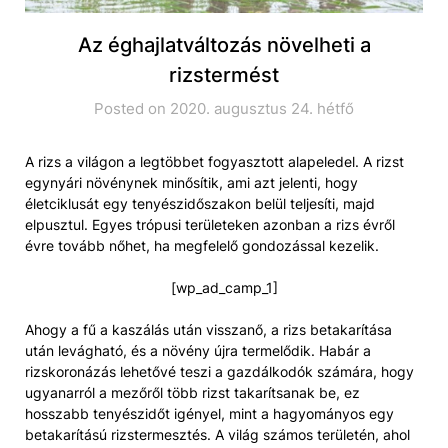
Az éghajlatváltozás növelheti a
rizstermést
Posted on 2020. augusztus 24. hétfő
A rizs a világon a legtöbbet fogyasztott alapeledel. A rizst
egynyári növénynek minősítik, ami azt jelenti, hogy
életciklusát egy tenyészidőszakon belül teljesíti, majd
elpusztul. Egyes trópusi területeken azonban a rizs évről
évre tovább nőhet, ha megfelelő gondozással kezelik.
[wp_ad_camp_1]
Ahogy a fű a kaszálás után visszanő, a rizs betakarítása
után levágható, és a növény újra termelődik. Habár a
rizskoronázás lehetővé teszi a gazdálkodók számára, hogy
ugyanarról a mezőről több rizst takarítsanak be, ez
hosszabb tenyészidőt igényel, mint a hagyományos egy
betakarítású rizstermesztés. A világ számos területén, ahol