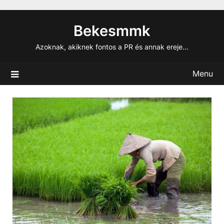
Skip
to
Bekesmmk
content
Azoknak, akiknek fontos a PR és annak ereje…
Menu