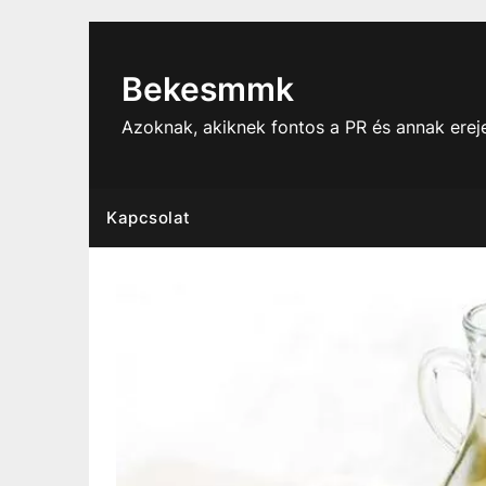
Skip
to
content
Bekesmmk
Azoknak, akiknek fontos a PR és annak ere
Kapcsolat