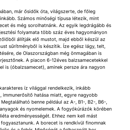
ában, már ősidők óta, világszerte, de főleg
inkább. Számos minőségi típusa létezik, mint
zsecet és még sorolhatnánk. Az egyik legdrágább és
rjesztési folyamata több száz éves hagyományon
őlőből állítják elő mustot, majd ebből készül az
 sűrítményből is készítik. Íze egész lágy, telt,
sítésére, de Olaszországban még önmagában is
erjesztőnek. A piacon 6-12éves balzsamecetekkel
el is (óbalzsamecet), aminek persze ára nagyon
karakteres íz világgal rendelkezik, inkább
 immunerősítő hatása miatt, egyre nagyobb
Megtalálható benne például az A-, B1-, B2-, B6-,
yi anyagok és nyomelemek. A fogyókúrázók körében
 diéta eredményességét. Ehhez nem kell mást
t fogyasztanunk. A borecet is rendkívül finomnak
örös és a fehér. Minőségét a felhasznált bor