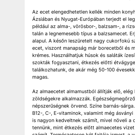
Az ecet elengedhetetlen kellék minden konyh
Ázsiában és Nyugat-Európában terjedt el leg
például az alma-, vörösbor-, balzsam-, a ri
talán a legnemesebb típus a balzsamecet. E
alapul. A későn leszüretelt nagy cukorfokú sz
ecet, viszont manapság már borecetből és must
krémes. Használhatjuk húsok és saláták íze
szokták fogyasztani, étkezés előtti étvágyg
találkozhatunk, de akár még 50-100 évesekk
magas.
Az almaecetet almamustból állítják elő, elég 
zöldségekre alkalmazzák. Egészségmegőrző,
népszerűségnek örvend. Színe barnás-sárga. 
B12-, C-, E-vitaminok, valamint még ásván
is nagyon kedveltnek számít, mivel növeli a
tennünk, mint étkezés előtt almaecetes vize
számít. Természetesen két fajtája ismert, a v